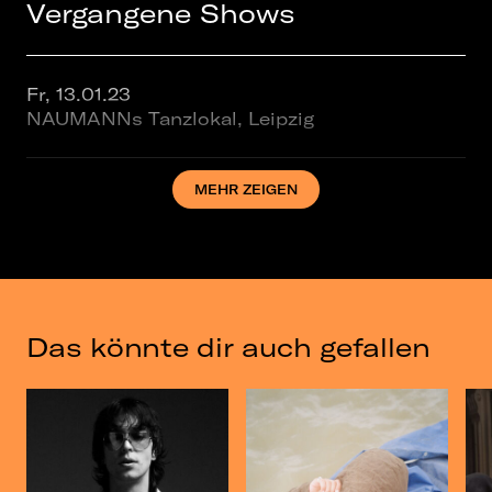
Vergangene Shows
Fr, 13.01.23
NAUMANNs Tanzlokal, Leipzig
MEHR ZEIGEN
Do, 19.01.23
GrooveStation, Dresden
Do, 05.09.24
NAUMANNs Tanzlokal, Leipzig
Das könnte dir auch gefallen
Di, 16.09.25
NAUMANNs Tanzlokal, Leipzig