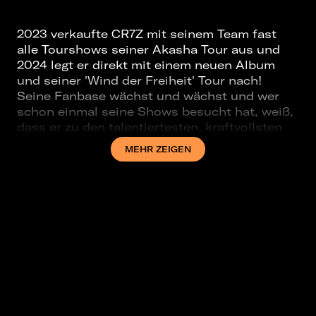
2023 verkaufte CR7Z mit seinem Team fast
alle Tourshows seiner Akasha Tour aus und
2024 legt er direkt mit einem neuen Album
und seiner 'Wind der Freiheit' Tour nach!
Seine Fanbase wächst und wächst und wer
schon einmal seine Shows besucht hat, weiß,
dass er zu den talentiertesten, kraftvollsten
und versiertesten Live-Emcees gehört, die je
MEHR ZEIGEN
eine Bühne betreten haben. Der seit vielen
Jahren von Kool Savas als "einer der besten
Rapper in Deutschland" und von weiteren Big
Playern der Szene als "größter Lyriker im
Deutschrap" bezeichnete CR7Z bietet seinen
Hörern einen unvergleichlichen Mix aus
schonungsloser Ehrlichkeit, Tracks mit nie
dagewesener, emotionalen Tiefe und dem
State of Art an ausgefeilter Rapkunst auf
Beats, bishin zu doppelter und sogar
dreifacher Geschwindigkeit. Wer also staunen