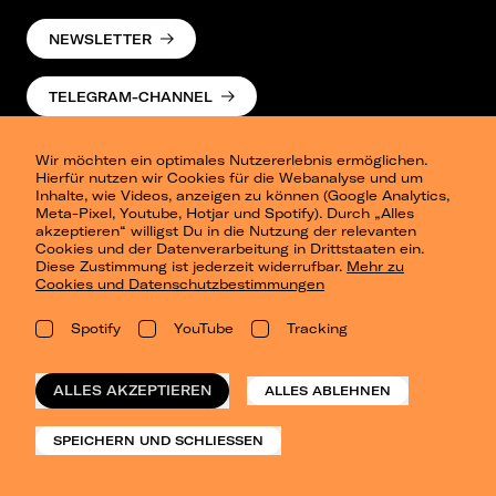
NEWSLETTER
TELEGRAM-CHANNEL
Wir möchten ein optimales Nutzererlebnis ermöglichen.
Hierfür nutzen wir Cookies für die Webanalyse und um
Inhalte, wie Videos, anzeigen zu können (Google Analytics,
Meta-Pixel, Youtube, Hotjar und Spotify). Durch „Alles
akzeptieren“ willigst Du in die Nutzung der relevanten
Cookies und der Datenverarbeitung in Drittstaaten ein.
Presse
Diese Zustimmung ist jederzeit widerrufbar.
Mehr zu
Berlin
Cookies und Datenschutzbestimmungen
Dresden
Leipzig
Spotify
YouTube
Tracking
Konzertsommer Petersberg
Alle Städte
Vergangene Shows
ALLES AKZEPTIEREN
ALLES ABLEHNEN
o_team
Datenschutz
SPEICHERN UND SCHLIESSEN
Impressum