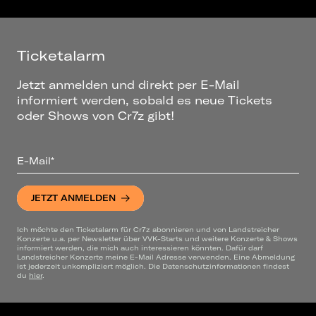
Ticketalarm
Jetzt anmelden und direkt per E-Mail
informiert werden, sobald es neue Tickets
oder Shows von Cr7z gibt!
E-Mail*
JETZT ANMELDEN
Ich möchte den Ticketalarm für Cr7z abonnieren und von Landstreicher
Konzerte u.a. per Newsletter über VVK-Starts und weitere Konzerte & Shows
informiert werden, die mich auch interessieren könnten. Dafür darf
Landstreicher Konzerte meine E-Mail Adresse verwenden. Eine Abmeldung
ist jederzeit unkompliziert möglich. Die Datenschutzinformationen findest
du
hier
.