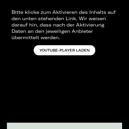
möchte, zu welchen Leistungen ein Herzblut-
Rapper an einem Mikrofon fähig ist, sollte
Bitte klicke zum Aktivieren des Inhalts auf
2024 nicht die Chance darauf verpassen.
den unten stehenden Link. Wir weisen
CR7Z ist ein Ausnahme-Emcee in allen
darauf hin, dass nach der Aktivierung
Belangen, der seiner Crowd in ingesamt 12
Daten an den jeweiligen Anbieter
Städten erneut unvergessliche, begeisternde
übermittelt werden.
und glückliche Abende bereiten wird.
Überzeugt euch selbst und sichert euch
YOUTUBE-PLAYER LADEN
schon jetzt die Tickets zur 'Wind der Freiheit'
Tour!