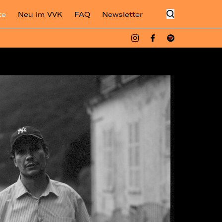
te
Neu im VVK
FAQ
Newsletter