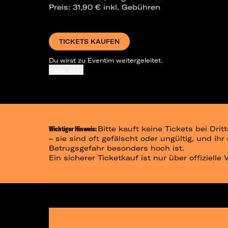
Preis: 31,90 € inkl. Gebühren
TICKETS KAUFEN
Du wirst zu Eventim weitergeleitet.
Mehr dazu
Wichtiger Hinweis:
Bitte kauft keine Tickets bei Dr
– sie sind oft gefälscht oder ungültig, und ih
Betrugsgefahr besonders hoch ist.
Ein sicherer Ticketkauf ist nur über offizielle