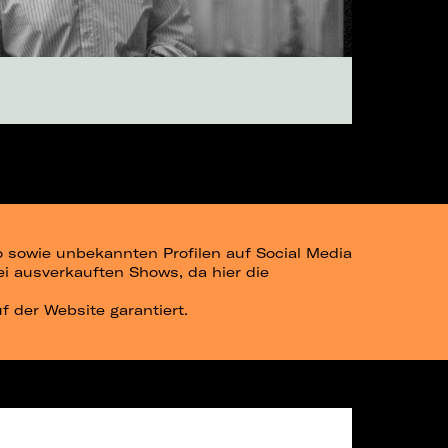
go sowie unbekannten Profilen auf Social Media
bei ausverkauften Shows, da hier die
uf der Website garantiert.