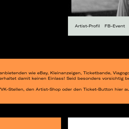
Artist-Profil
FB-Event
ittanbietenden wie eBay, Kleinanzeigen, Ticketbande, Viago
r erhaltet damit keinen Einlass! Seid besonders vorsichtig 
 VVK-Stellen, den Artist-Shop oder den Ticket-Button hier a