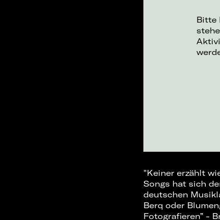
Bitte
stehe
Aktiv
werd
"Keiner erzählt w
Songs hat sich de
deutschen Musikla
Berq oder Blumeng
Fotografieren” - 