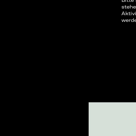
Bitte
stehe
Aktiv
werd