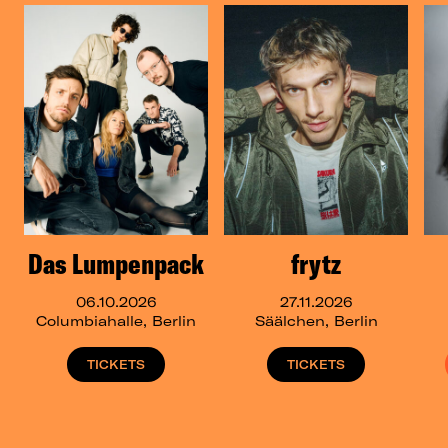
Das Lumpenpack
frytz
06.10.2026
27.11.2026
Columbiahalle, Berlin
Säälchen, Berlin
TICKETS
TICKETS