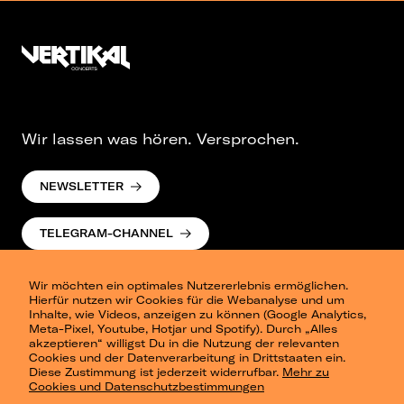
Wir lassen was hören. Versprochen.
NEWSLETTER
TELEGRAM-CHANNEL
Wir möchten ein optimales Nutzererlebnis ermöglichen.
Hierfür nutzen wir Cookies für die Webanalyse und um
Inhalte, wie Videos, anzeigen zu können (Google Analytics,
Meta-Pixel, Youtube, Hotjar und Spotify). Durch „Alles
akzeptieren“ willigst Du in die Nutzung der relevanten
Cookies und der Datenverarbeitung in Drittstaaten ein.
Presse
Diese Zustimmung ist jederzeit widerrufbar.
Mehr zu
Berlin
Cookies und Datenschutzbestimmungen
Dresden