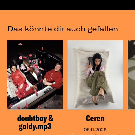
Das könnte dir auch gefallen
doubtboy &
Ceren
goldy.mp3
05.11.2026