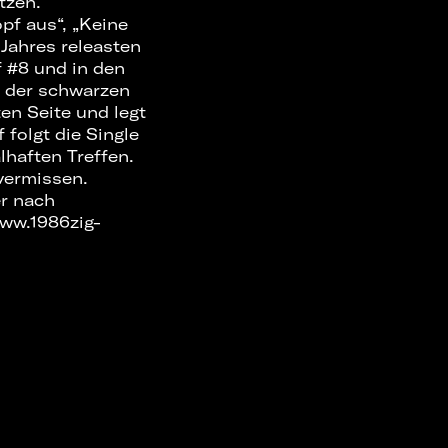
tzen.
pf aus“, „Keine
 Jahres releasten
 #8 und in den
it der schwarzen
en Seite und legt
 folgt die Single
lhaften Treffen.
vermissen.
er nach
www.1986zig-