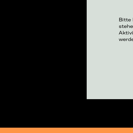
Bitte
stehe
Aktiv
werd