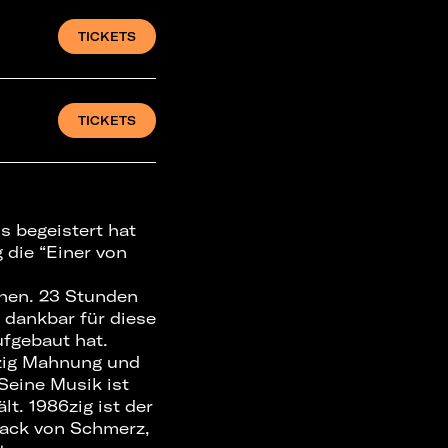
TICKETS
TICKETS
 begeistert hat
g die “Einer von
ehen. 23 Stunden
 dankbar für diese
aufgebaut hat.
6zig Mahnung und
Seine Musik ist
lt. 1986zig ist der
rack von Schmerz,