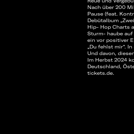
Reue und Vergebun
Nach über 200 Mi
Pause (feat. Kontr
Debütalbum „Zwei
Hip- Hop Charts au
Sturm- haube auf 
ein vor positiver 
„Du fehlst mir“. I
Und davon, diese
Im Herbst 2024 ko
Deutschland, Öst
tickets.de.