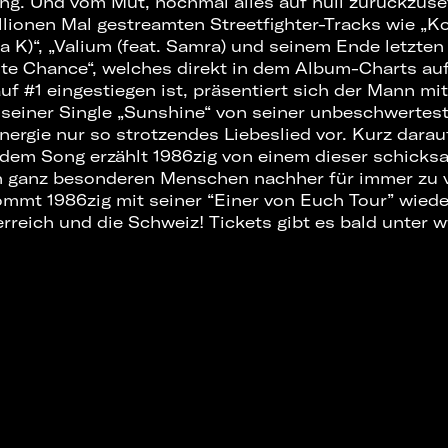
g. Und vom Mut, nochmal alles auf null zurückzuse
llionen Mal gestreamten Streetfighter-Tracks wie „Ko
a K)“, „Valium (feat. Samra) und seinem Ende letzten
te Chance“, welches direkt in dem Album-Charts auf
f #1 eingestiegen ist, präsentiert sich der Mann m
seiner Single „Sunshine“ von seiner unbeschwertest
Energie nur so strotzendes Liebeslied vor. Kurz darauf
n dem Song erzählt 1986zig von einem dieser schicksa
n ganz besonderen Menschen nachher für immer zu 
mmt 1986zig mit seiner “Einer von Euch Tour” wied
erreich und die Schweiz! Tickets gibt es bald unter 