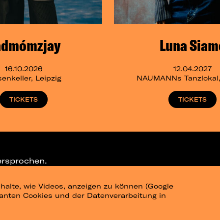
admómzjay
Luna Siam
16.10.2026
12.04.2027
senkeller, Leipzig
NAUMANNs Tanzlokal, 
TICKETS
TICKETS
ersprochen.
halte, wie Videos, anzeigen zu können (Google
ELEGRAM-CHANNEL
levanten Cookies und der Datenverarbeitung in