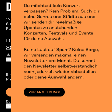
DOMINUM
Du möchtest kein Konzert
verpassen? Kein Problem! Such' dir
deine Genres und Städte aus und
"NIGHT IS CALLING TOUR 2026"
wir senden dir regelmäßige
Support: THE NIGHT FLIGHT ORCHESTRA, Edge Of
Updates zu anstehenden
Paradise
Konzerten, Festivals und Events
für deine Auswahl.
Di, 15.12.26
SO36, Berlin
Keine Lust auf Spam? Keine Sorge,
Termin-Download in Kalender
wir versenden maximal einen
Link kopieren
Newsletter pro Monat. Du kannst
den Newsletter selbstverständlich
auch jederzeit wieder abbestellen
Einlass: 18:00 / Beginn: 19:00
oder deine Auswahl ändern.
Preis: 44,99 € inkl. Gebühren
TICKETS KAUFEN
ZUR ANMELDUNG!
Du wirst zu Eventim weitergeleitet.
Mehr dazu