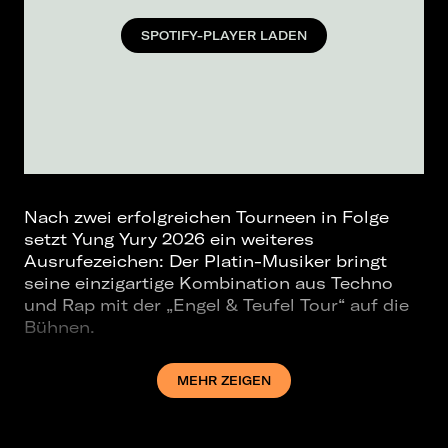
SPOTIFY-PLAYER LADEN
Nach zwei erfolgreichen Tourneen in Folge
setzt Yung Yury 2026 ein weiteres
Ausrufezeichen: Der Platin-Musiker bringt
seine einzigartige Kombination aus Techno
und Rap mit der „Engel & Teufel Tour“ auf die
Bühnen.
Bereits 2024 überzeugte er mit der
MEHR ZEIGEN
deutschlandweit ausverkauften Matheo-Tour,
gefolgt von seiner mitreißenden 1999-Tour
2025.