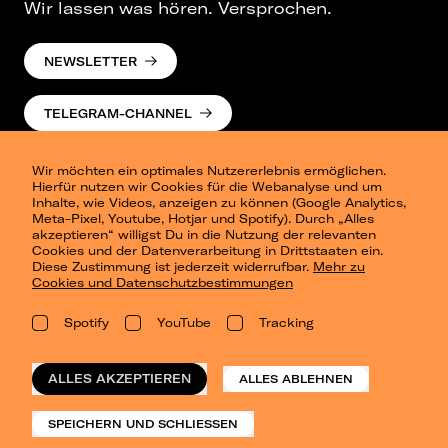
Wir lassen was hören. Versprochen.
NEWSLETTER
TELEGRAM-CHANNEL
Wir möchten ein optimales Nutzererlebnis ermöglichen.
Hierfür nutzen wir Cookies für die Webanalyse und um
Inhalte, wie Videos, anzeigen zu können (Google Analytics,
Meta-Pixel, Youtube, Hotjar und Spotify). Durch „Alles
akzeptieren“ willigst Du in die Nutzung der relevanten
Cookies und der Datenverarbeitung in Drittstaaten ein.
Presse
Diese Zustimmung ist jederzeit widerrufbar.
Mehr zu
Berlin
Cookies und Datenschutzbestimmungen
Dresden
Leipzig
Spotify
YouTube
Tracking
Konzertsommer Petersberg
Alle Städte
Vergangene Shows
ALLES AKZEPTIEREN
ALLES ABLEHNEN
o_team
Datenschutz
SPEICHERN UND SCHLIESSEN
Impressum