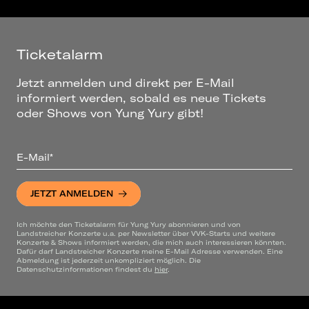
Ticketalarm
Jetzt anmelden und direkt per E-Mail
informiert werden, sobald es neue Tickets
oder Shows von Yung Yury gibt!
E-Mail*
JETZT ANMELDEN
Ich möchte den Ticketalarm für Yung Yury abonnieren und von
Landstreicher Konzerte u.a. per Newsletter über VVK-Starts und weitere
Konzerte & Shows informiert werden, die mich auch interessieren könnten.
Dafür darf Landstreicher Konzerte meine E-Mail Adresse verwenden. Eine
Abmeldung ist jederzeit unkompliziert möglich. Die
Datenschutzinformationen findest du
hier
.