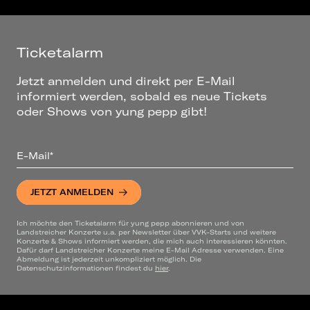
Ticketalarm
Jetzt anmelden und direkt per E-Mail
informiert werden, sobald es neue Tickets
oder Shows von yung pepp gibt!
E-Mail*
JETZT ANMELDEN
Ich möchte den Ticketalarm für yung pepp abonnieren und von
Landstreicher Konzerte u.a. per Newsletter über VVK-Starts und weitere
Konzerte & Shows informiert werden, die mich auch interessieren könnten.
Dafür darf Landstreicher Konzerte meine E-Mail Adresse verwenden. Eine
Abmeldung ist jederzeit unkompliziert möglich. Die
Datenschutzinformationen findest du
hier
.