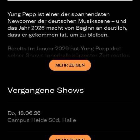
Yung Pepp ist einer der spannendsten
Newcomer der deutschen Musikszene – und
das Jahr 2026 macht von Beginn an deutlich,
dass er gekommen ist, um zu bleiben.
Bereits im Januar 2026 hat Yung Pepp drei
seiner Shows innerhalb kürzester Zeit restlos
ausverkauft. Ein Statement, das kaum
MEHR ZEIGEN
übersehen werden kann: Wer so früh im Jahr,
noch am Anfang seiner Karriere, bereits Sold-
Out-Shows vorweisen kann, hat eine Fanbase,
Vergangene Shows
die wächst – und eine Energie auf der Bühne,
die sich herumspricht.
Doch damit nicht genug: Im Sommer 2026
wird Yung Pepp auf insgesamt achtzehn
Do, 18.06.26
etablierten Festivals zu hören sein. Was
Campus Heide Süd, Halle
seinen Aufstieg zusätzlich unterstreicht, sind
die zahlreichen Supports, die er in der
Vergangenheit gespielt hat. Yung Pepp war