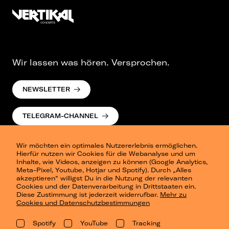
Wir lassen was hören. Versprochen.
NEWSLETTER
TELEGRAM-CHANNEL
Wir möchten ein optimales Nutzererlebnis ermöglichen.
Hierfür nutzen wir Cookies für die Webanalyse und um
Inhalte, wie Videos, anzeigen zu können (Google Analytics,
Meta-Pixel, Youtube, Hotjar und Spotify). Durch „Alles
akzeptieren“ willigst Du in die Nutzung der relevanten
Cookies und der Datenverarbeitung in Drittstaaten ein.
Presse
Diese Zustimmung ist jederzeit widerrufbar.
Mehr zu
Berlin
Cookies und Datenschutzbestimmungen
Dresden
Leipzig
Spotify
YouTube
Tracking
Konzertsommer Petersberg