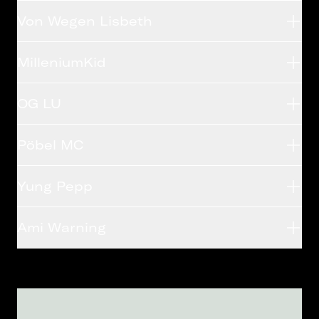
Von Wegen Lisbeth
MilleniumKid
OG LU
Pöbel MC
Yung Pepp
Ami Warning