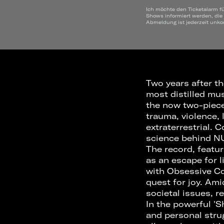
Ich möchte den Ticketalarm f
Shows informiert werden, die
Abmeldung ist jederzeit unko
Two years after th
most distilled mus
the now two-piece
trauma, violence, 
extraterrestrial. 
science behind NU
The record, featu
as an escape for li
with Obsessive Co
quest for joy. Am
societal issues, re
In the powerful '
and personal strug