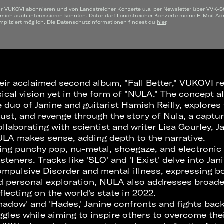
ür VUKOVI abonnieren und von Landstreicher Konzerte u.a. per Newsletter über VVK-S
 mich auch interessieren könnten. Dafür darf Landstreicher Konzerte meine E-Mail A
mpliziert möglich. Die Datenschutzinformationen findest du
hier
.
eir acclaimed second album, "Fall Better," VUKOVI re
ical vision yet in the form of "NULA." The concept a
 duo of Janine and guitarist Hamish Reilly, explores
lust, and revenge through the story of Nula, a captu
Collaborating with scientist and writer Lisa Gourley, 
LA makes sense, adding depth to the narrative.
ring punchy pop, nu-metal, shoegaze, and electronic
steners. Tracks like 'SLO' and 'I Exist' delve into Jan
mpulsive Disorder and mental illness, expressing b
id personal exploration, NULA also addresses broad
flecting on the world's state in 2022.
Shadow' and 'Hades,' Janine confronts and fights bac
gles while aiming to inspire others to overcome the