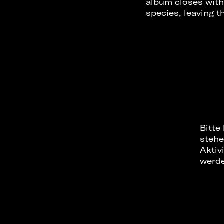
album closes with
species, leaving 
Bitte
stehe
Aktiv
werd