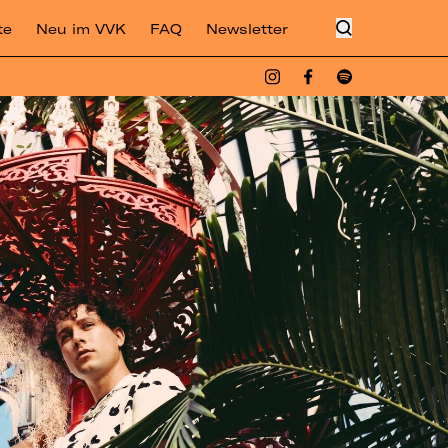
te
Neu im VVK
FAQ
Newsletter