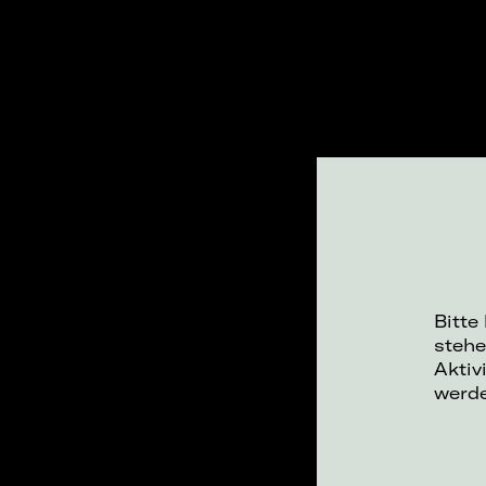
Bitte
stehe
Aktiv
werd