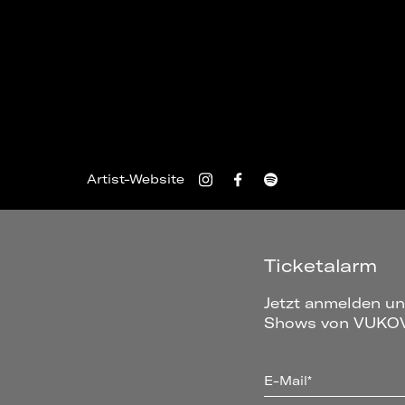
Artist-Website
Ticketalarm
Jetzt anmelden un
Shows von VUKOVI
E-Mail*