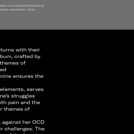
tarts und weitere Konzerte &
dresse verwenden. Eine
turns with their
lbum, crafted by
 themes of
red
Janine ensures the
 elements, serves
ine's struggles
oth pain and the
er themes of
k against her OCD
ir challenges. The