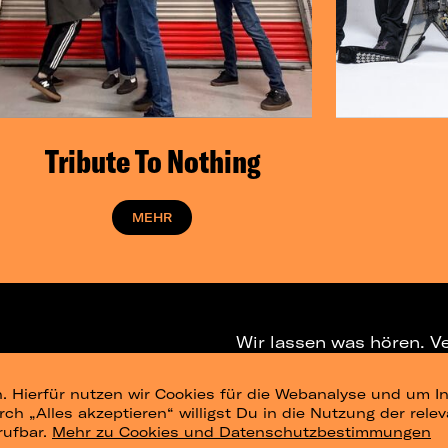
Tribute To Nothing
MEHR
Wir lassen was hören. V
. Hierfür nutzen wir Cookies für die Webanalyse und um In
NEWSLETTER
T
urch „Alles akzeptieren“ willigst Du in die Nutzung der re
rufbar.
Mehr zu Cookies und Datenschutzbestimmungen