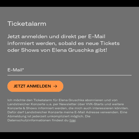
Ticketalarm
Jetzt anmelden und direkt per E-Mail
informiert werden, sobald es neue Tickets
oder Shows von Elena Gruschka gibt!
E-Mail*
JETZT ANMELDEN
Ich möchte den Ticketalarm für Elena Gruschka abonnieren und von
Landstreicher Konzerte u.a. per Newsletter über VVK-Starts und weitere
Konzerte & Shows informiert werden, die mich auch interessieren könnten.
Dafür darf Landstreicher Konzerte meine E-Mail Adresse verwenden. Eine
Abmeldung ist jederzeit unkompliziert möglich. Die
Datenschutzinformationen findest du
hier
.