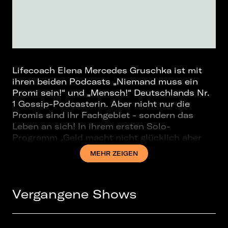
Lifecoach Elena Mercedes Gruschka ist mit
ihren beiden Podcasts „Niemand muss ein
Promi sein!“ und „Mensch!“ Deutschlands Nr.
1 Gossip-Podcasterin. Aber nicht nur die
Promis sind ihr Fachgebiet - sondern das
Leben an sich! In ihrem ersten Solo-
Programm „Geld macht nicht glücklich aber
reich“ teil sie mit euch ihre Erkenntnisse
MEHR ZEIGEN
darüber, wie man sich als erwachsene Frau
heutzutage denn so zu benehmen hat.
Außerdem singt sie ein paar Songs, einfach
Vergangene Shows
weil es Spaß macht.