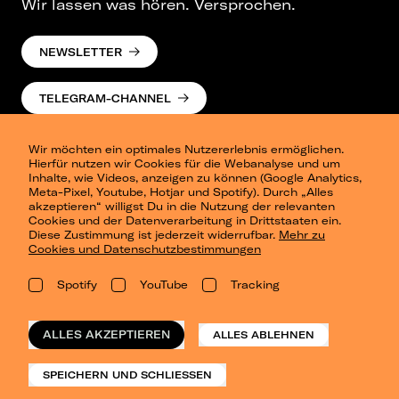
Wir lassen was hören. Versprochen.
NEWSLETTER
TELEGRAM-CHANNEL
Wir möchten ein optimales Nutzererlebnis ermöglichen.
Hierfür nutzen wir Cookies für die Webanalyse und um
Inhalte, wie Videos, anzeigen zu können (Google Analytics,
Meta-Pixel, Youtube, Hotjar und Spotify). Durch „Alles
akzeptieren“ willigst Du in die Nutzung der relevanten
Cookies und der Datenverarbeitung in Drittstaaten ein.
Presse
Diese Zustimmung ist jederzeit widerrufbar.
Mehr zu
Berlin
Cookies und Datenschutzbestimmungen
Dresden
Leipzig
Spotify
YouTube
Tracking
Konzertsommer Petersberg
Alle Städte
Vergangene Shows
ALLES AKZEPTIEREN
ALLES ABLEHNEN
o_team
Datenschutz
SPEICHERN UND SCHLIESSEN
Impressum