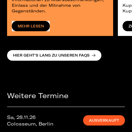
Einlass und der Mitnahme von
Kup
Gegenständen.
Kup
MEHR LESEN
Z
HIER GEHT’S LANG ZU UNSEREN FAQS
Weitere Termine
Sa, 28.11.26
AUSVERKAUFT
Colosseum, Berlin