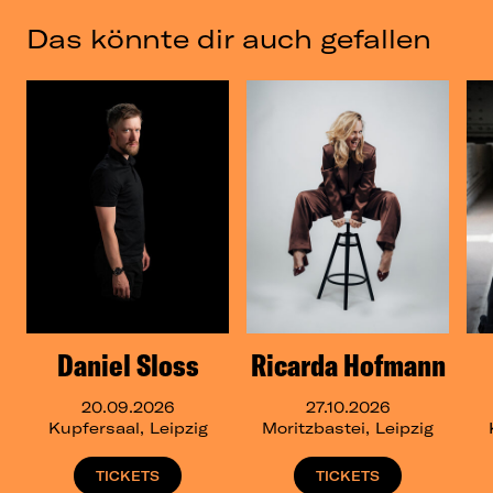
Das könnte dir auch gefallen
Daniel Sloss
Ricarda Hofmann
20.09.2026
27.10.2026
Kupfersaal, Leipzig
Moritzbastei, Leipzig
TICKETS
TICKETS