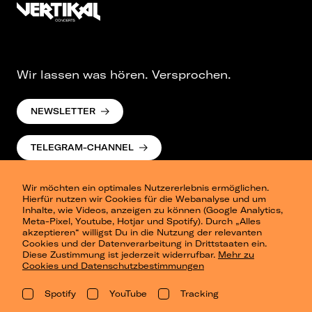
Wir lassen was hören. Versprochen.
NEWSLETTER
TELEGRAM-CHANNEL
Wir möchten ein optimales Nutzererlebnis ermöglichen.
Hierfür nutzen wir Cookies für die Webanalyse und um
Inhalte, wie Videos, anzeigen zu können (Google Analytics,
Meta-Pixel, Youtube, Hotjar und Spotify). Durch „Alles
akzeptieren“ willigst Du in die Nutzung der relevanten
Cookies und der Datenverarbeitung in Drittstaaten ein.
Presse
Diese Zustimmung ist jederzeit widerrufbar.
Mehr zu
Berlin
Cookies und Datenschutzbestimmungen
Dresden
Leipzig
Spotify
YouTube
Tracking
Konzertsommer Petersberg