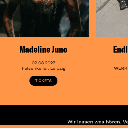
Madeline Juno
Endl
02.03.2027
Felsenkeller, Leipzig
WERK 2
TICKETS
Wir lassen was hören. V