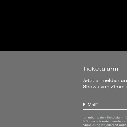
Ticketalarm
Jetzt anmelden un
Shows von Zimmer
E-Mail*
Ich möchte den Ticketalarm f
& Shows informiert werden, d
Abmeldung ist jederzeit unko