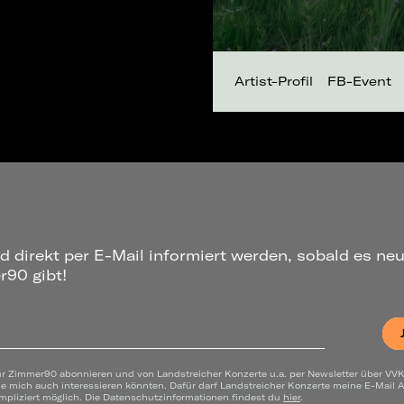
Artist-Profil
FB-Event
d direkt per E-Mail informiert werden, sobald es ne
90 gibt!
ür Zimmer90 abonnieren und von Landstreicher Konzerte u.a. per Newsletter über VVK
ie mich auch interessieren könnten. Dafür darf Landstreicher Konzerte meine E-Mail
mpliziert möglich. Die Datenschutzinformationen findest du
hier
.