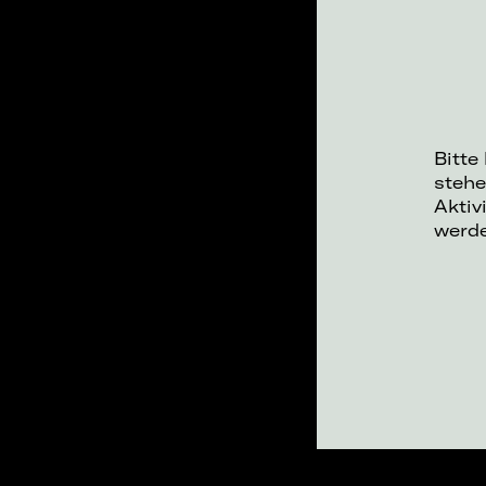
Bitte
stehe
Aktiv
werd