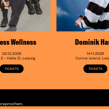
ess Wellness
Dominik Ha
02.12.2026
14.11.2026
 - Halle D, Leipzig
Conne Island, Lei
TICKETS
TICKETS
ersprochen.