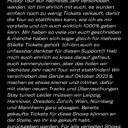
Husky Tour auf nächstes Jahr verschoben
werden. Ich bin ehrlich mit euch, es wurden
einfach noch zu wenig Tickets verkauft, damit
die Tour so stattfinden kann, wie ich es mir
vorstelle und ich euch wirklich 1000% geben
kann. Mir haben so viele von euch geschrieben
& manche haben sich sogar gleich für mehrere
Städte Tickets geholt
Ich bin euch so
unfassbar dankbar für diesen Support!!! Hab
mich auch ehrlich so krass darauf gefreut,
euch kennenzulernen, aber das holen wir
nächstes Jahr nach! Tour wird stattfinden! Wir
verschieben das Ganze auf Oktober 2023 &
machen es etwas kleiner und intimer, dafür
mit vielen neuen Tracks und Überraschungen.
Stay tuned!
Leider müssen wir Leipzig,
Hannover, Dresden, Zürich, Wien, Nürnberg
und Mannheim ganz absagen. Bereits
gekaufte Tickets für diese Shows können an
der Stelle, wo ihr sie gekauft habt,
zurückgeben werden. Für alle verlegten Shows