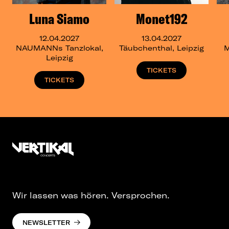
Luna Siamo
Monet192
12.04.2027
13.04.2027
NAUMANNs Tanzlokal,
Täubchenthal, Leipzig
M
Leipzig
TICKETS
TICKETS
Wir lassen was hören. Versprochen.
NEWSLETTER