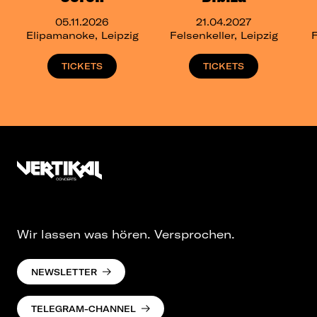
05.11.2026
21.04.2027
Elipamanoke, Leipzig
Felsenkeller, Leipzig
F
TICKETS
TICKETS
Wir lassen was hören. Versprochen.
NEWSLETTER
TELEGRAM-CHANNEL