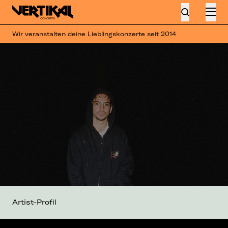
Wir veranstalten deine Lieblingskonzerte seit 2014
Artist-Profil