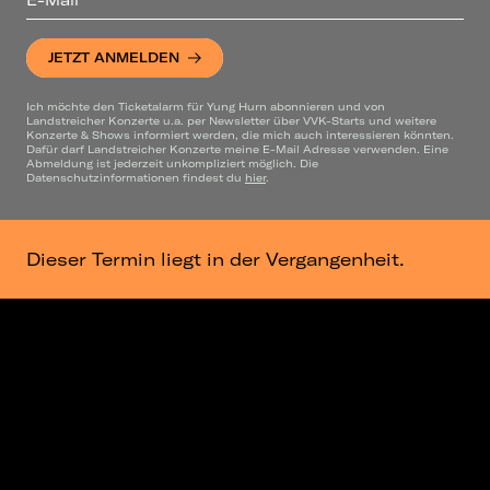
JETZT ANMELDEN
Ich möchte den Ticketalarm für Yung Hurn abonnieren und von
Landstreicher Konzerte u.a. per Newsletter über VVK-Starts und weitere
Konzerte & Shows informiert werden, die mich auch interessieren könnten.
Dafür darf Landstreicher Konzerte meine E-Mail Adresse verwenden. Eine
Abmeldung ist jederzeit unkompliziert möglich. Die
Datenschutzinformationen findest du
hier
.
Dieser Termin liegt in der Vergangenheit.