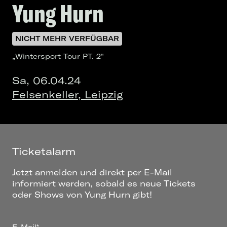
Yung Hurn
NICHT MEHR VERFÜGBAR
„Wintersport Tour PT. 2"
Sa, 06.04.24
Felsenkeller, Leipzig
Ticketalarm
Jetzt anmelden und direkt per E-Mail
informiert werden, sobald es neue Tickets
oder Shows von Yung Hurn gibt!
E-Mail*