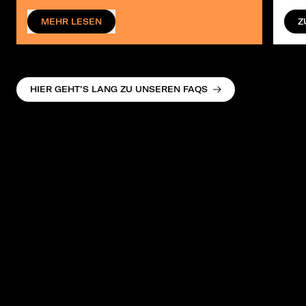
MEHR LESEN
Z
HIER GEHT’S LANG ZU UNSEREN FAQS