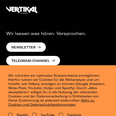
Wir lassen was hören. Versprochen.
NEWSLETTER
TELEGRAM-CHANNEL
Wir möchten ein optimales Nutzererlebnis ermöglichen.
Hierfür nutzen wir Cookies für die Webanalyse und um
Inhalte, wie Videos, anzeigen zu können (Google Analytics,
Meta-Pixel, Youtube, Hotjar und Spotify). Durch „Alles
akzeptieren“ willigst Du in die Nutzung der relevanten
Cookies und der Datenverarbeitung in Drittstaaten ein.
Presse
Diese Zustimmung ist jederzeit widerrufbar.
Mehr zu
Berlin
Cookies und Datenschutzbestimmungen
Dresden
Leipzig
Spotify
YouTube
Tracking