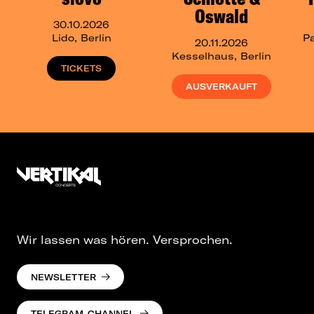
Oswald
30.10.2026
Lido, Berlin
Pa
20.11.2026
Kesselhaus, Berlin
TICKETS
AUSVERKAUFT
Wir lassen was hören. Versprochen.
NEWSLETTER
TELEGRAM-CHANNEL