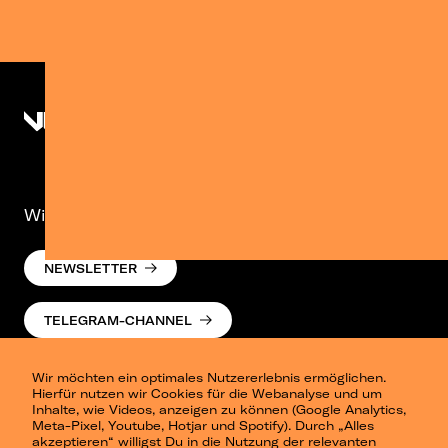
Wir lassen was hören. Versprochen.
NEWSLETTER
TELEGRAM-CHANNEL
Wir möchten ein optimales Nutzererlebnis ermöglichen.
Hierfür nutzen wir Cookies für die Webanalyse und um
Inhalte, wie Videos, anzeigen zu können (Google Analytics,
Meta-Pixel, Youtube, Hotjar und Spotify). Durch „Alles
akzeptieren“ willigst Du in die Nutzung der relevanten