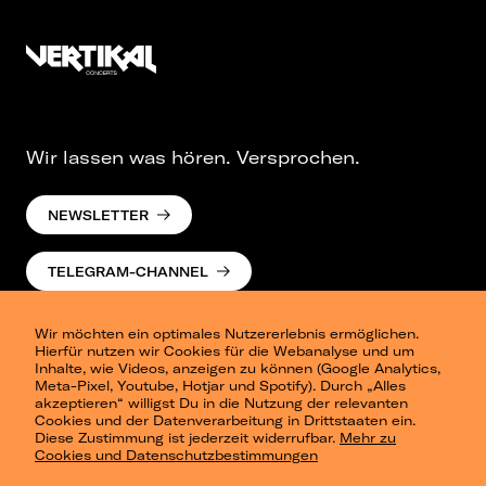
Wir lassen was hören. Versprochen.
NEWSLETTER
TELEGRAM-CHANNEL
Wir möchten ein optimales Nutzererlebnis ermöglichen.
Hierfür nutzen wir Cookies für die Webanalyse und um
Inhalte, wie Videos, anzeigen zu können (Google Analytics,
Meta-Pixel, Youtube, Hotjar und Spotify). Durch „Alles
akzeptieren“ willigst Du in die Nutzung der relevanten
Cookies und der Datenverarbeitung in Drittstaaten ein.
Presse
Diese Zustimmung ist jederzeit widerrufbar.
Mehr zu
Berlin
Cookies und Datenschutzbestimmungen
Dresden