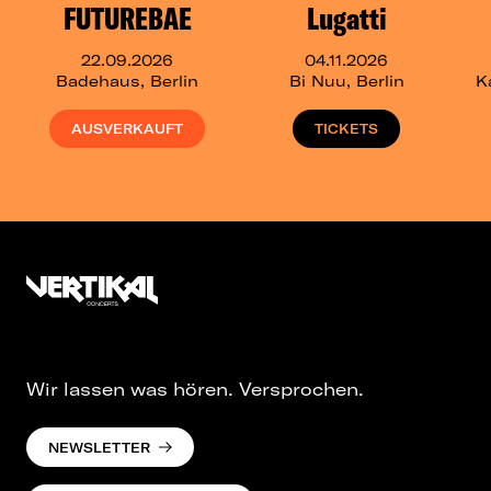
FUTUREBAE
Lugatti
22.09.2026
04.11.2026
Badehaus, Berlin
Bi Nuu, Berlin
K
AUSVERKAUFT
TICKETS
Wir lassen was hören. Versprochen.
NEWSLETTER