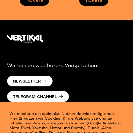
TICKETS
TICKETS
Wir lassen was hören. Versprochen.
NEWSLETTER
TELEGRAM-CHANNEL
Wir möchten ein optimales Nutzererlebnis ermöglichen.
Hierfür nutzen wir Cookies für die Webanalyse und um
Inhalte, wie Videos, anzeigen zu können (Google Analytics,
Meta-Pixel, Youtube, Hotjar und Spotify). Durch „Alles
akzeptieren“ willigst Du in die Nutzung der relevanten