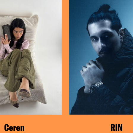
Ceren
RIN