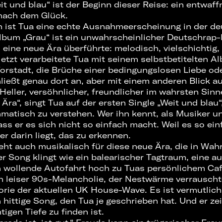
eit und blau“ ist der Beginn dieser Reise: ein entwaff
ach dem Glück.
en ist Tua eine echte Ausnahmeerscheinung in der d
lbum „Grau“ ist ein unwahrscheinlicher Deutschrap-K
 eine neue Ära überführte: melodisch, vielschichtig,
letzt verarbeitete Tua mit seinem selbstbetitelten 
Vorstadt, die Brüche einer bedingungslosen Liebe od
ließt genau dort an, aber mit einem anderen Blick a
eller, versöhnlicher, freundlicher im wahrsten Sin
 Ära“, singt Tua auf der ersten Single „Weit und blau“
matisch zu verstehen. Wer ihn kennt, als Musiker 
ss er es sich nicht so einfach macht. Weil es so ein
er darin liegt, das zu erkennen.
eht auch musikalisch für diese neue Ära, die in Wah
er Song klingt wie ein balearischer Tagtraum, eine a
 wollende Autofahrt hoch zu Tuas persönlichem Caf
 leiser 90s-Melancholie, der Nestwärme verrausch
orie der aktuellen UK House-Wave. Es ist vermutlic
 hittige Song, den Tua je geschrieben hat. Und er ze
tigen Tiefe zu finden ist.