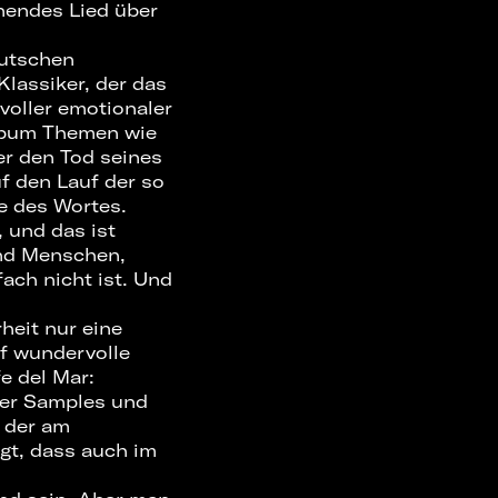
nendes Lied über
eutschen
lassiker, der das
 voller emotionaler
Album Themen wie
er den Tod seines
uf den Lauf der so
ne des Wortes.
, und das ist
und Menschen,
fach nicht ist. Und
rheit nur eine
uf wundervolle
e del Mar:
ter Samples und
h der am
igt, dass auch im