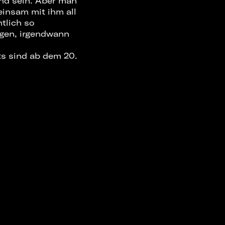
eund sein. Aber man
einsam mit ihm all
tlich so
agen, irgendwann
ts sind ab dem 20.