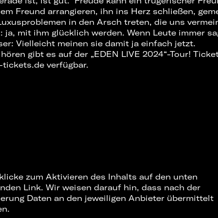
erade ist, ist gut.“ Freude kann ein trügerischer Fr
sem Freund arrangieren, ihn ins Herz schließen, gem
xusproblemen in den Arsch treten, die uns vermein
d: ja, mit ihm glücklich werden. Wenn Leute immer s
ser: Vielleicht meinen sie damit ja einfach jetzt.
 hören gibt es auf der „EDEN LIVE 2024“-Tour! Ticke
tickets.de verfügbar.
 klicke zum Aktivieren des Inhalts auf den unten
nden Link. Wir weisen darauf hin, dass nach der
ierung Daten an den jeweiligen Anbieter übermittelt
en.