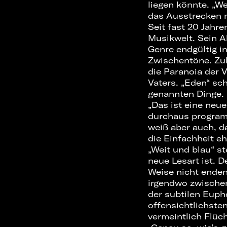
liegen könnte. „W
das Ausstrecken n
Seit fast 20 Jahr
Musikwelt. Sein A
Genre endgültig in
Zwischentöne. Zu
die Paranoia der 
Vaters. „Eden“ sch
genannten Dinge. H
„Das ist eine neue
durchaus program
weiß aber auch, da
die Einfachheit eh
„Weit und blau“ st
neue Lesart ist. D
Weise nicht enden
irgendwo zwischen
der subtilen Euph
offensichtlichsten
vermeintlich Flüch