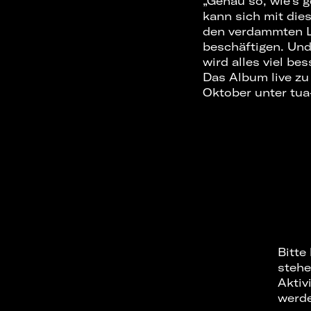
„Genau so, wie’s g
kann sich mit die
den verdammten Lu
beschäftigen. Un
wird alles viel bes
Das Album live zu
Oktober unter tua-
Bitte
stehe
Aktiv
werd