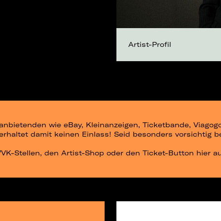
Artist-Profil
ittanbietenden wie eBay, Kleinanzeigen, Ticketbande, Viago
r erhaltet damit keinen Einlass! Seid besonders vorsichtig 
 VVK-Stellen, den Artist-Shop oder den Ticket-Button hier a