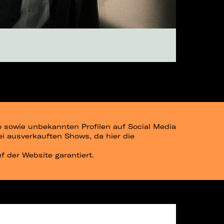
go sowie unbekannten Profilen auf Social Media
bei ausverkauften Shows, da hier die
uf der Website garantiert.