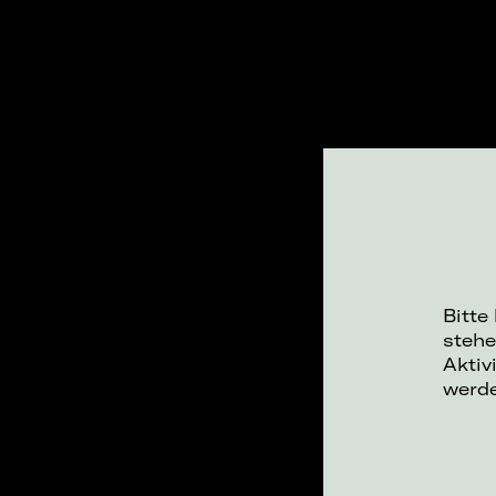
Bitte
stehe
Aktiv
werd