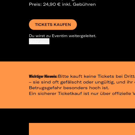
Preis: 24,90 € inkl. Gebühren
TICKETS KAUFEN
Du wirst zu Eventim weitergeleitet.
Mehr dazu
Wichtiger Hinweis:
Bitte kauft keine Tickets bei Dr
– sie sind oft gefälscht oder ungültig, und ih
Betrugsgefahr besonders hoch ist.
Ein sicherer Ticketkauf ist nur über offizielle