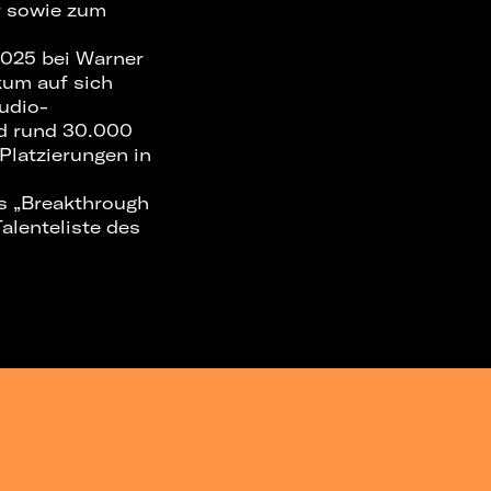
r sowie zum
2025 bei Warner
kum auf sich
udio-
nd rund 30.000
Platzierungen in
ls „Breakthrough
alenteliste des