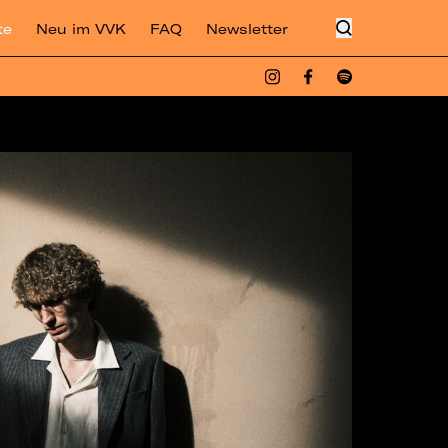
te
Neu im VVK
FAQ
Newsletter