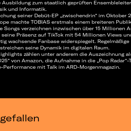
ne Ausbildung zum staatlich geprüften Ensembleleite
sik und Informatik.
lichung seiner Debüt-EP „zwischendrin“ im Oktober 
rope machte TOBIAS erstmals einem breiteren Publi
 Songs verzeichnen inzwischen über 15 Millionen A
seine Präsenz auf TikTok mit 54 Millionen Views u
etig wachsende Fanbase widerspiegelt. Regelmäßige 
rstreichen seine Dynamik im digitalen Raum.
ighlights zählen unter anderem die Auszeichnung a
025“ von Amazon, die Aufnahme in die „Pop Radar“-T
ve-Performance mit Talk im ARD-Morgenmagazin.
gefallen