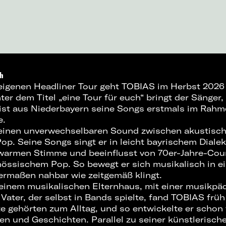
ch
 eigenen Headliner Tour geht TOBIAS im Herbst 202
ter dem Titel „eine Tour für euch“ bringt der Sänger
ist aus Niederbayern seine Songs erstmals im Rahm
e.
einen unverwechselbaren Sound zwischen akustische
p. Seine Songs singt er in leicht bayrischem Dialek
warmen Stimme und beeinflusst von 70er-Jahre-Coun
nössischem Pop. So bewegt er sich musikalisch in e
hermaßen nahbar wie zeitgemäß klingt.
inem musikalischen Elternhaus, mit einer musikpäd
Vater, der selbst in Bands spielte, fand TOBIAS frü
e gehörten zum Alltag, und so entwickelte er schon 
en und Geschichten. Parallel zu seiner künstlerische