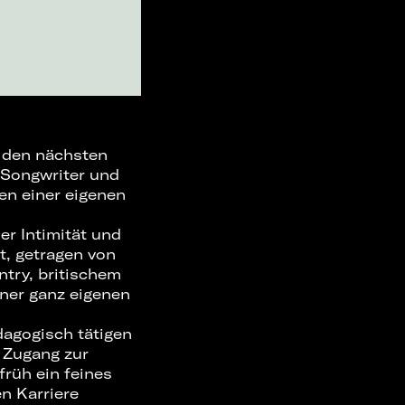
6 den nächsten
, Songwriter und
en einer eigenen
r Intimität und
t, getragen von
try, britischem
iner ganz eigenen
agogisch tätigen
h Zugang zur
früh ein feines
n Karriere