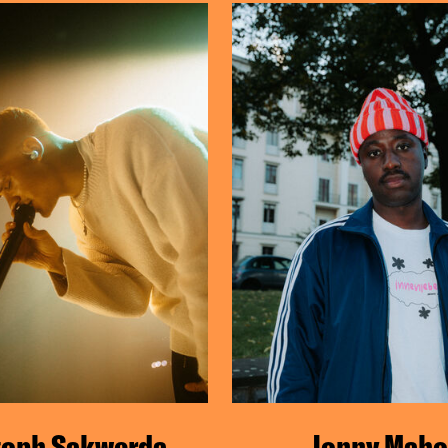
toph Sakwerda
Jonny Maho