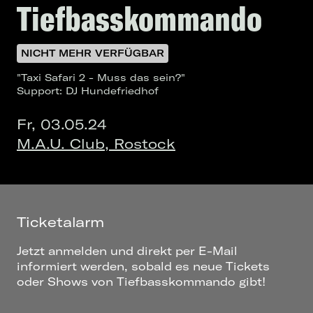
Tiefbasskommando
NICHT MEHR VERFÜGBAR
"Taxi Safari 2 - Muss das sein?"
Support: DJ Hundefriedhof
Fr, 03.05.24
M.A.U. Club, Rostock
Ticketalarm
Jetzt anmelden und direkt per E-Mail
informiert werden, sobald es neue Tickets
oder Shows von Tiefbasskommando gibt!