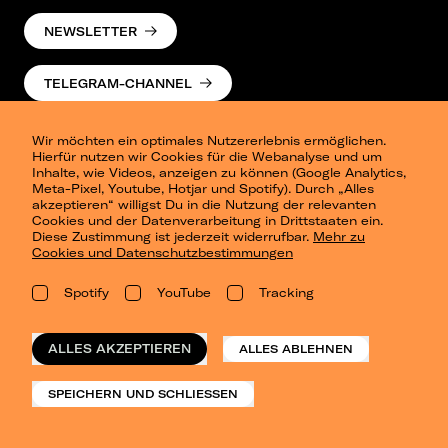
NEWSLETTER
TELEGRAM-CHANNEL
Wir möchten ein optimales Nutzererlebnis ermöglichen.
Hierfür nutzen wir Cookies für die Webanalyse und um
Inhalte, wie Videos, anzeigen zu können (Google Analytics,
Meta-Pixel, Youtube, Hotjar und Spotify). Durch „Alles
akzeptieren“ willigst Du in die Nutzung der relevanten
Cookies und der Datenverarbeitung in Drittstaaten ein.
Presse
Diese Zustimmung ist jederzeit widerrufbar.
Mehr zu
Berlin
Cookies und Datenschutzbestimmungen
Dresden
Leipzig
Spotify
YouTube
Tracking
Konzertsommer Petersberg
Alle Städte
Vergangene Shows
ALLES AKZEPTIEREN
ALLES ABLEHNEN
o_team
Datenschutz
SPEICHERN UND SCHLIESSEN
Impressum