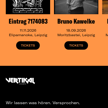
Eintrag 7174083
Bruno Kawelke
11.11.2026
18.09.2026
Elipamanoke, Leipzig
Moritzbastei, Leipzig
M
TICKETS
TICKETS
Wir lassen was hören. Versprochen.