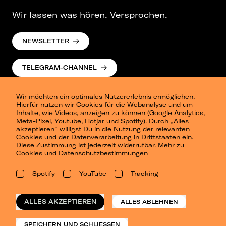
Wir lassen was hören. Versprochen.
NEWSLETTER
TELEGRAM-CHANNEL
Wir möchten ein optimales Nutzererlebnis ermöglichen.
Hierfür nutzen wir Cookies für die Webanalyse und um
Inhalte, wie Videos, anzeigen zu können (Google Analytics,
Meta-Pixel, Youtube, Hotjar und Spotify). Durch „Alles
akzeptieren“ willigst Du in die Nutzung der relevanten
Cookies und der Datenverarbeitung in Drittstaaten ein.
Presse
Diese Zustimmung ist jederzeit widerrufbar.
Mehr zu
Berlin
Cookies und Datenschutzbestimmungen
Dresden
Leipzig
Spotify
YouTube
Tracking
Konzertsommer Petersberg
Alle Städte
Vergangene Shows
ALLES AKZEPTIEREN
ALLES ABLEHNEN
o_team
Datenschutz
SPEICHERN UND SCHLIESSEN
Impressum