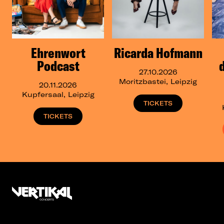
Ehrenwort
Ricarda Hofmann
Podcast
27.10.2026
Moritzbastei, Leipzig
20.11.2026
Kupfersaal, Leipzig
TICKETS
TICKETS