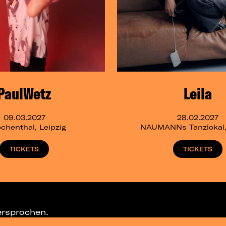
PaulWetz
Leila
09.03.2027
28.02.2027
chenthal, Leipzig
NAUMANNs Tanzlokal, 
TICKETS
TICKETS
ersprochen.