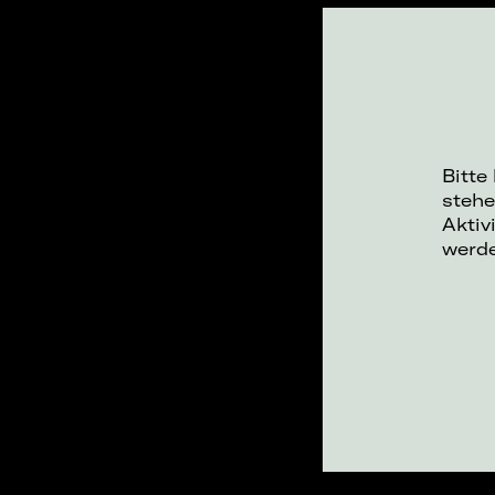
Bitte
stehe
Aktiv
werd