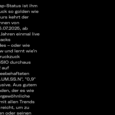
Rap-Status ist ihm
uck so golden wie
urs kehrt der
ühnen von
5.07.2025, ab
 Jahren einmal live
racks
des – oder wie
w und lernt wie’n
 ruckzuck
 SSIO durchaus
2 auf
heebehafteten
.UM.SS.N", "0,9"
lusive. Aus gutem
nden, der es wie
ßergewöhnliche
it allen Trends
 reicht, um zu
en oder seinen