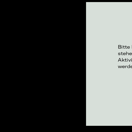
Bitte
stehe
Aktiv
werd