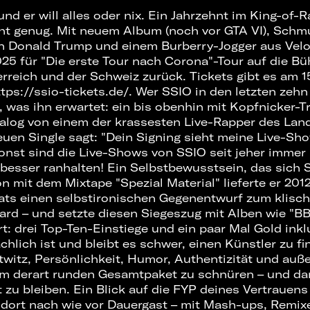
und er will alles oder nix. Ein Jahrzehnt im King-of-
ht genug. Mit neuem Album (noch vor GTA VI), Schm
n Donald Trump und einem Burberry-Jogger aus Velo
025 für "Die erste Tour nach Corona"-Tour auf die B
rreich und der Schweiz zurück. Tickets gibt es am 1
tps://ssio-tickets.de/
. Wer SSIO in den letzten zehn
, was ihn erwartet: ein bis obenhin mit Kopfnicker-T
talog von einem der krassesten Live-Rapper des Lan
euen Single sagt: "Dein Signing sieht meine Live-Sho
onst sind die Live-Shows von SSIO seit jeher immer
 besser ranhalten! Ein Selbstbewusstsein, das sich
n mit dem Mixtape "Spezial Material" lieferte er 201
ats einen selbstironischen Gegenentwurf zum klisc
rd – und setzte diesen Siegeszug mit Alben wie "BB
rt: drei Top-Ten-Einstiege und ein paar Mal Gold ink
hlich ist und bleibt es schwer, einen Künstler zu fi
twitz, Persönlichkeit, Humor, Authentizität und au
em derart runden Gesamtpaket zu schnüren – und dam
 zu bleiben. Ein Blick auf die FYP deines Vertrauens
 dort nach wie vor Dauergast – mit Mash-ups, Remix