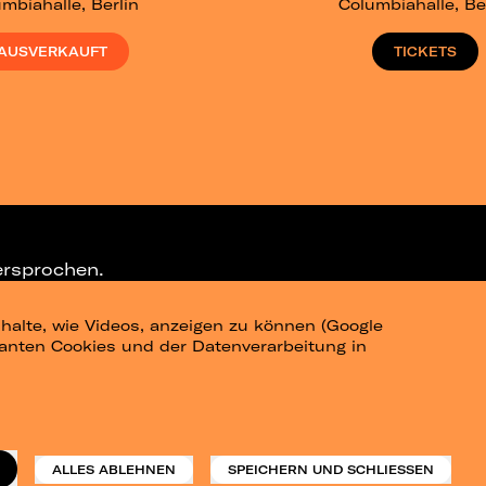
mbiahalle, Berlin
Columbiahalle, Be
AUSVERKAUFT
TICKETS
ersprochen.
halte, wie Videos, anzeigen zu können (Google
ELEGRAM-CHANNEL
levanten Cookies und der Datenverarbeitung in
am
Datenschutz
Impressum
ALLES ABLEHNEN
SPEICHERN UND SCHLIESSEN