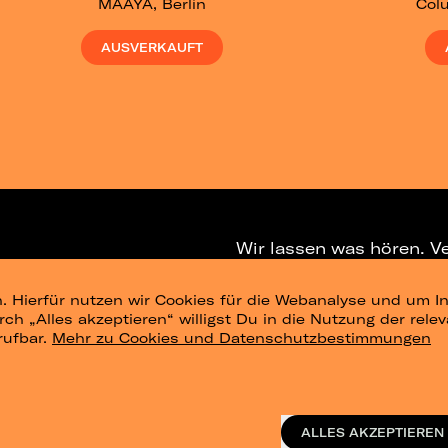
MAAYA, Berlin
Colu
AUSVERKAUFT
Wir lassen was hören. V
. Hierfür nutzen wir Cookies für die Webanalyse und um In
NEWSLETTER
T
urch „Alles akzeptieren“ willigst Du in die Nutzung der re
rufbar.
Mehr zu Cookies und Datenschutzbestimmungen
ig
Konzertsommer Petersberg
Alle Städte
Vergangene Shows
o_te
ALLES AKZEPTIEREN