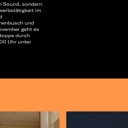
en Sound, sondern
werbstätigkeit im
d
nnenbusch und
November geht es
stopps durch
:00 Uhr unter