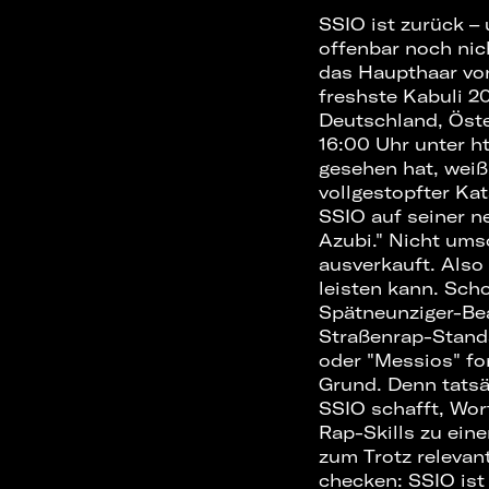
SSIO ist zurück – 
offenbar noch nic
das Haupthaar vo
freshste Kabuli 2
Deutschland, Öste
16:00 Uhr unter
ht
gesehen hat, weiß
vollgestopfter Ka
SSIO auf seiner n
Azubi." Nicht ums
ausverkauft. Also
leisten kann. Scho
Spätneunziger-Be
Straßenrap-Standa
oder "Messios" fo
Grund. Denn tatsäc
SSIO schafft, Wor
Rap-Skills zu ein
zum Trotz relevant
checken: SSIO ist