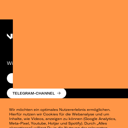
TICKETS
Wir lassen was hören. Versprochen.
NEWSLETTER
TELEGRAM-CHANNEL
Wir möchten ein optimales Nutzererlebnis ermöglichen.
Hierfür nutzen wir Cookies für die Webanalyse und um
Inhalte, wie Videos, anzeigen zu können (Google Analytics,
Meta-Pixel, Youtube, Hotjar und Spotify). Durch „Alles
akzeptieren“ willigst Du in die Nutzung der relevanten