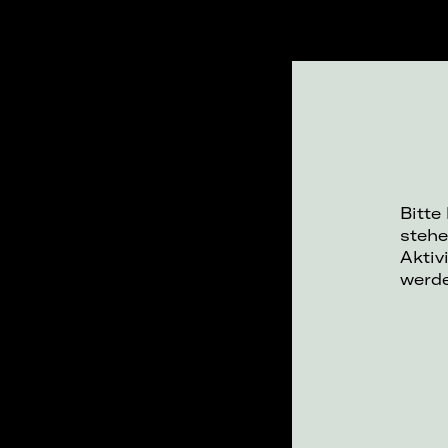
Bitte
stehe
Aktiv
werd