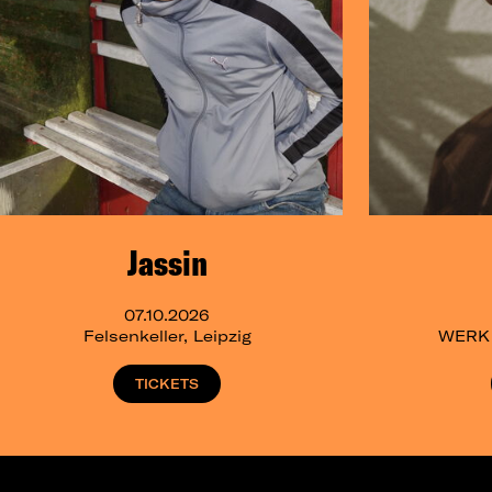
Jassin
07.10.2026
Felsenkeller, Leipzig
WERK 2
TICKETS