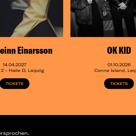
einn Einarsson
OK KID
14.04.2027
01.10.2026
 - Halle D, Leipzig
Conne Island, Lei
TICKETS
TICKETS
ersprochen.