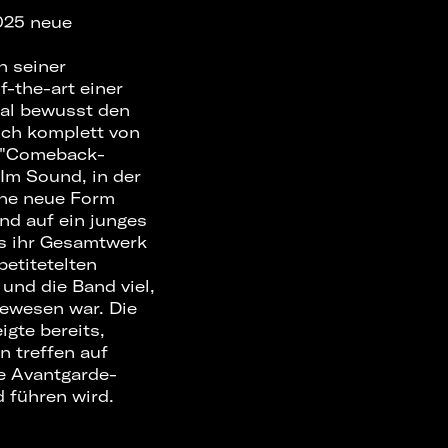
025 neue
n seiner
f-the-art einer
al bewusst den
lich komplett von
r "Comeback-
Im Sound, in der
ine neue Form
and auf ein junges
ns ihr Gesamtwerk
etitetelten
und die Band viel,
 gewesen war. Die
igte bereits,
n treffen auf
te Avantgarde-
 führen wird.