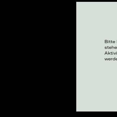
Bitte
stehe
Aktiv
werd