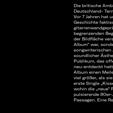
Die britische Amb
Deutschland- Ter
Vor 7 Jahren hat 
Geschichte faktisc
gitarrenwandgepr
begrenzenden Begri
der Bildfläche ve
Album" war, sonde
songwriterischen
soundlicher Ästhet
Publikum, das off
neu-entdeckt hatt
Album einen Meile
viel größer, als s
erste Single „Kiss
wohin die „neue“ 
pulsierende 80er-
Passagen. Eine Re