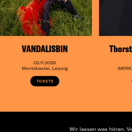
VANDALISBIN
Thorst
03.11.2026
Moritzbastei, Leipzig
WERK 2
TICKETS
Wir lassen was hören. V