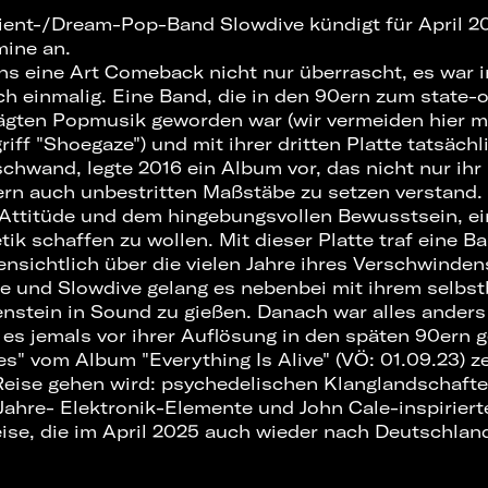
ient-/Dream-Pop-Band Slowdive kündigt für April 2
mine an.
uns eine Art Comeback nicht nur überrascht, es war i
h einmalig. Eine Band, die in den 90ern zum state-o
ägten Popmusik geworden war (wir vermeiden hier m
ff "Shoegaze") und mit ihrer dritten Platte tatsäch
rschwand, legte 2016 ein Album vor, das nicht nur ih
rn auch unbestritten Maßstäbe zu setzen verstand. 
 Attitüde und dem hingebungsvollen Bewusstsein, e
ik schaffen zu wollen. Mit dieser Platte traf eine B
ensichtlich über die vielen Jahre ihres Verschwinde
e und Slowdive gelang es nebenbei mit ihrem selbstb
nstein in Sound zu gießen. Danach war alles anders 
ie es jemals vor ihrer Auflösung in den späten 90ern
es" vom Album "Everything Is Alive" (VÖ: 01.09.23) ze
Reise gehen wird: psychedelischen Klanglandschafte
Jahre- Elektronik-Elemente und John Cale-inspirier
ise, die im April 2025 auch wieder nach Deutschland