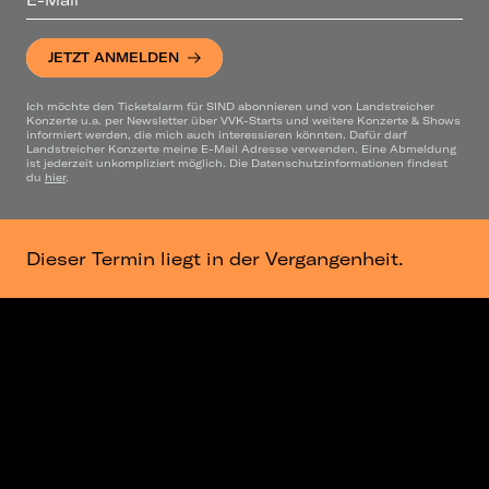
JETZT ANMELDEN
Ich möchte den Ticketalarm für SIND abonnieren und von Landstreicher
Konzerte u.a. per Newsletter über VVK-Starts und weitere Konzerte & Shows
informiert werden, die mich auch interessieren könnten. Dafür darf
Landstreicher Konzerte meine E-Mail Adresse verwenden. Eine Abmeldung
ist jederzeit unkompliziert möglich. Die Datenschutzinformationen findest
du
hier
.
Dieser Termin liegt in der Vergangenheit.