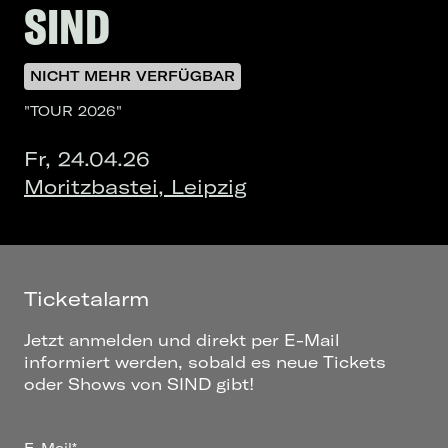
SIND
NICHT MEHR VERFÜGBAR
"TOUR 2026"
Fr, 24.04.26
Moritzbastei, Leipzig
Ticketalarm
Jetzt anmelden und direkt per E-Mail
informiert werden, sobald es neue Tickets
oder Shows von SIND gibt!
E-Mail*