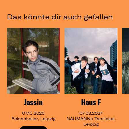
Das könnte dir auch gefallen
Jassin
Haus F
07.10.2026
07.03.2027
Felsenkeller, Leipzig
NAUMANNs Tanzlokal,
Leipzig