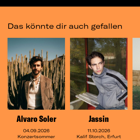
Das könnte dir auch gefallen
Alvaro Soler
Jassin
04.09.2026
11.10.2026
Konzertsommer
Kalif Storch, Erfurt