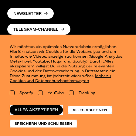
NEWSLETTER
TELEGRAM-CHANNEL
Wir möchten ein optimales Nutzererlebnis ermöglichen.
Hierfür nutzen wir Cookies für die Webanalyse und um
Inhalte, wie Videos, anzeigen zu können (Google Analytics,
Meta-Pixel, Youtube, Hotjar und Spotify). Durch „Alles
akzeptieren“ willigst Du in die Nutzung der relevanten
Cookies und der Datenverarbeitung in Drittstaaten ein.
Presse
Diese Zustimmung ist jederzeit widerrufbar.
Mehr zu
Berlin
Cookies und Datenschutzbestimmungen
Dresden
Leipzig
Spotify
YouTube
Tracking
Konzertsommer Petersberg
Alle Städte
Vergangene Shows
ALLES AKZEPTIEREN
ALLES ABLEHNEN
o_team
Datenschutz
SPEICHERN UND SCHLIESSEN
Impressum