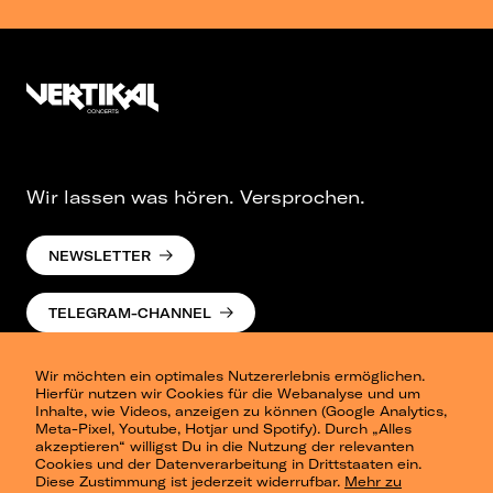
Wir lassen was hören. Versprochen.
NEWSLETTER
TELEGRAM-CHANNEL
Wir möchten ein optimales Nutzererlebnis ermöglichen.
Hierfür nutzen wir Cookies für die Webanalyse und um
Inhalte, wie Videos, anzeigen zu können (Google Analytics,
Meta-Pixel, Youtube, Hotjar und Spotify). Durch „Alles
akzeptieren“ willigst Du in die Nutzung der relevanten
Cookies und der Datenverarbeitung in Drittstaaten ein.
Presse
Diese Zustimmung ist jederzeit widerrufbar.
Mehr zu
Berlin