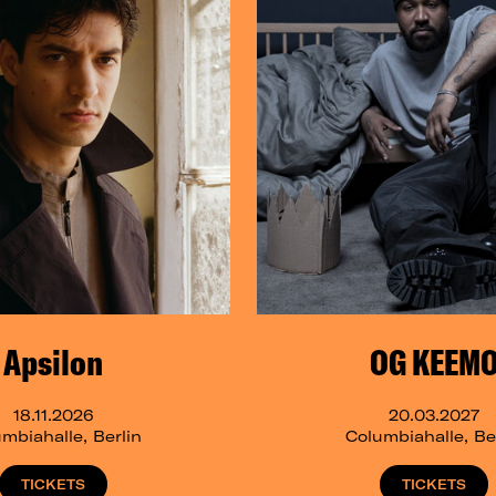
Apsilon
OG KEEM
18.11.2026
20.03.2027
mbiahalle, Berlin
Columbiahalle, Be
TICKETS
TICKETS