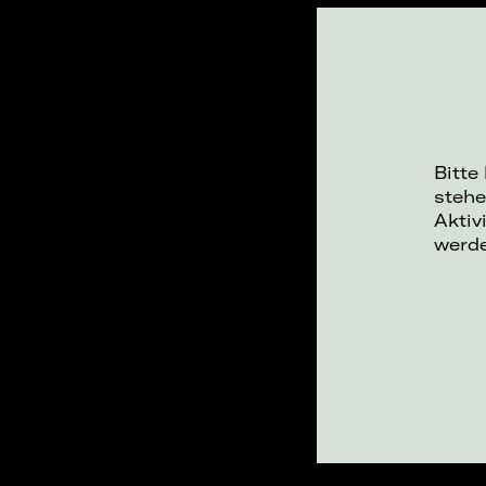
Bitte
stehe
Aktiv
werd