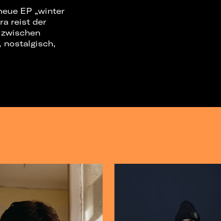
 neue EP „winter
a reist der
s zwischen
, nostalgisch,