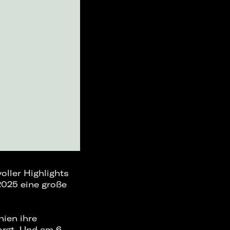
oller Highlights
2025 eine große
hien ihre
orgt. Und am 6.