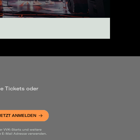
ue Tickets oder
JETZT ANMELDEN
er VVK-Starts und weitere
ne E-Mail Adresse verwenden.