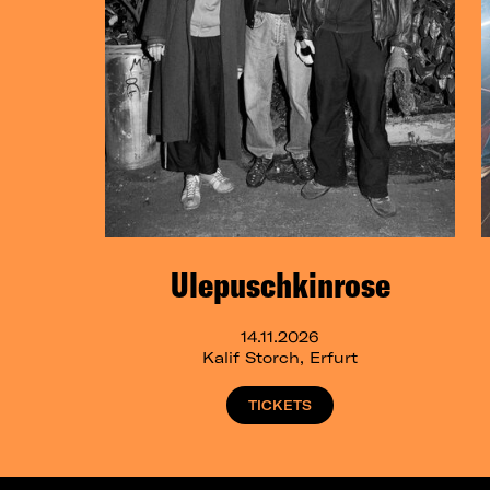
Ulepuschkinrose
14.11.2026
Kalif Storch, Erfurt
TICKETS