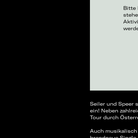
Bitte
stehe
Aktiv
werd
Seiler und Speer s
ein! Neben zahlre
Tour durch Österr
Auch musikalisch 
brandneue Single 