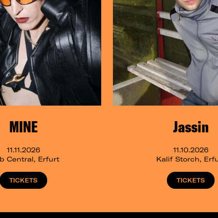
MINE
Jassin
11.11.2026
11.10.2026
b Central, Erfurt
Kalif Storch, Erf
TICKETS
TICKETS