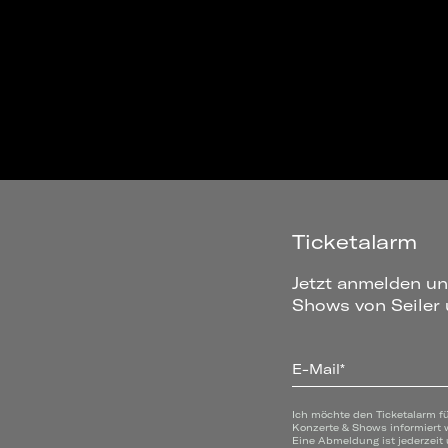
Ticketalarm
Jetzt anmelden un
Shows von Seiler 
E-Mail*
Ich möchte den Ticketalarm f
Konzerte & Shows informiert 
Eine Abmeldung ist jederzeit