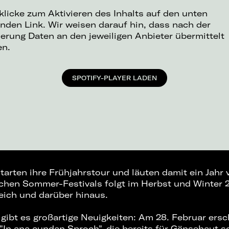
 klicke zum Aktivieren des Inhalts auf den unten
nden Link. Wir weisen darauf hin, dass nach der
ierung Daten an den jeweiligen Anbieter übermittelt
en.
SPOTIFY-PLAYER LADEN
tarten ihre Frühjahrstour und läuten damit ein Jahr v
ichen Sommer-Festivals folgt im Herbst und Winter 
eich und darüber hinaus.
gibt es großartige Neuigkeiten: Am 28. Februar ersc
"In ana aundan Sproch", die bereits für Gänsehaut s