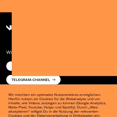
Wir lassen was hören. Versprochen.
NEWSLETTER
TELEGRAM-CHANNEL
Wir möchten ein optimales Nutzererlebnis ermöglichen.
Hierfür nutzen wir Cookies für die Webanalyse und um
Inhalte, wie Videos, anzeigen zu können (Google Analytics,
Meta-Pixel, Youtube, Hotjar und Spotify). Durch „Alles
akzeptieren“ willigst Du in die Nutzung der relevanten
Cookies und der Datenverarbeitung in Drittstaaten ein.