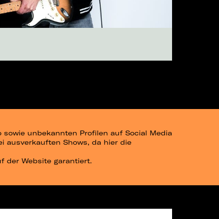
go sowie unbekannten Profilen auf Social Media
bei ausverkauften Shows, da hier die
uf der Website garantiert.