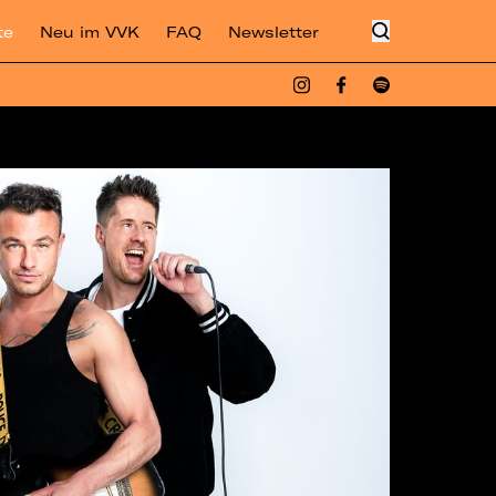
te
Neu im VVK
FAQ
Newsletter