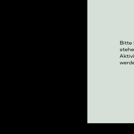
Bitte
stehe
Aktiv
werd