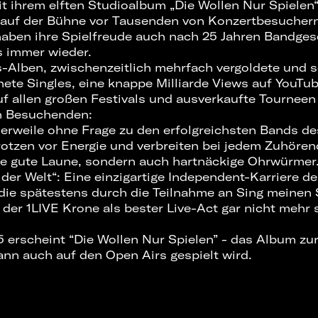
 ihrem elften Studioalbum „Die Wollen Nur Spielen“ 
 auf der Bühne vor Tausenden von Konzertbesuchern
aben ihre Spielfreude auch nach 25 Jahren Bandges
s immer wieder.
Alben, zwischenzeitlich mehrfach vergoldete und s
nete Singles, eine knappe Milliarde Views auf YouTub
uf allen großen Festivals und ausverkaufte Tourneen
n Besuchenden:
erweile ohne Frage zu den erfolgreichsten Bands de
rotzen vor Energie und verbreiten bei jedem Zuhören
e gute Laune, sondern auch hartnäckige Ohrwürmer.
er Welt“: Eine einzigartige Independent-Karriere de
 die spätestens durch die Teilnahme an Sing meinen
der 1LIVE Krone als bester Live-Act gar nicht mehr
erscheint “Die Wollen Nur Spielen” - das Album zu
ann auch auf den Open Airs gespielt wird.