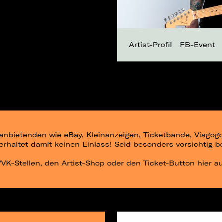
Artist-Profil
FB-Event
ittanbietenden wie eBay, Kleinanzeigen, Ticketbande, Viago
r erhaltet damit keinen Einlass! Seid besonders vorsichtig 
 VVK-Stellen, den Artist-Shop oder den Ticket-Button hier a