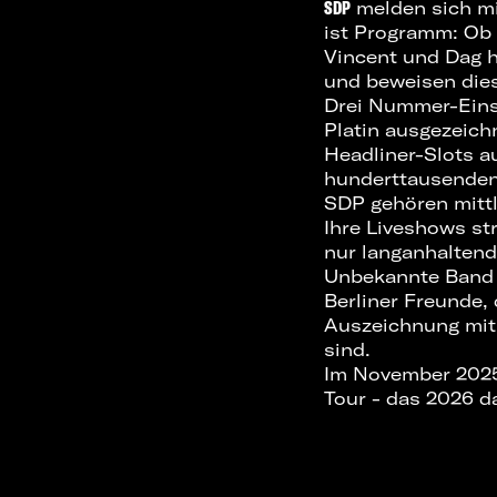
SDP
melden sich mit
ist Programm: Ob
Vincent und Dag h
und beweisen die
Drei Nummer-Eins-
Platin ausgezeich
Headliner-Slots a
hunderttausende
SDP gehören mittl
Ihre Liveshows st
nur langanhaltend
Unbekannte Band d
Berliner Freunde,
Auszeichnung mit 
sind.
Im November 2025 
Tour - das 2026 d