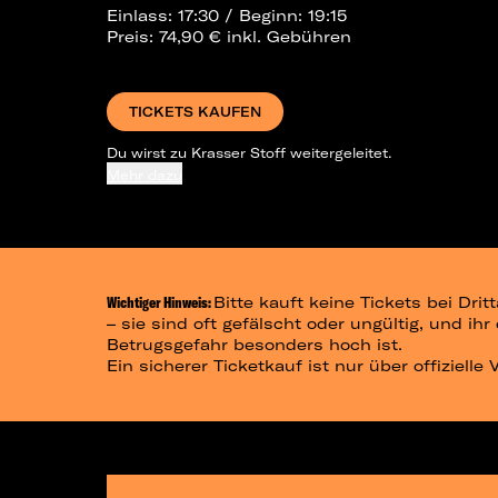
Einlass: 17:30 / Beginn: 19:15
Preis: 74,90 € inkl. Gebühren
TICKETS KAUFEN
Du wirst zu Krasser Stoff weitergeleitet.
Mehr dazu
Wichtiger Hinweis:
Bitte kauft keine Tickets bei Dr
– sie sind oft gefälscht oder ungültig, und ih
Betrugsgefahr besonders hoch ist.
Ein sicherer Ticketkauf ist nur über offizielle