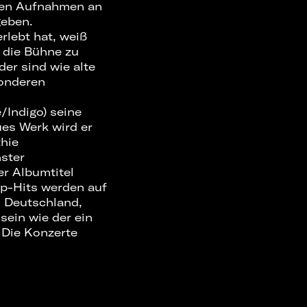
 den Aufnahmen an
geben.
rlebt hat, weiß
die Bühne zu
der sind wie alte
sonderen
e/Indigo) seine
ues Werk wird er
thie
hster
er Albumtitel
op-Hits werden auf
n Deutschland,
sein wie der ein
 Die Konzerte