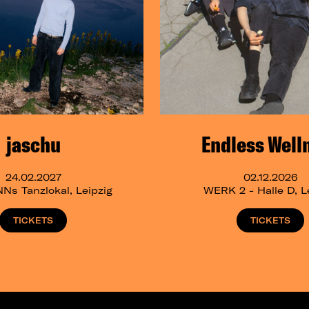
jaschu
Endless Well
24.02.2027
02.12.2026
s Tanzlokal, Leipzig
WERK 2 - Halle D, L
TICKETS
TICKETS