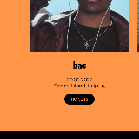
bac
20.02.2027
Conne Island, Leipzig
TICKETS