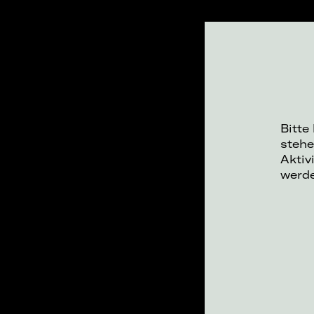
Bitte
stehe
Aktiv
werd