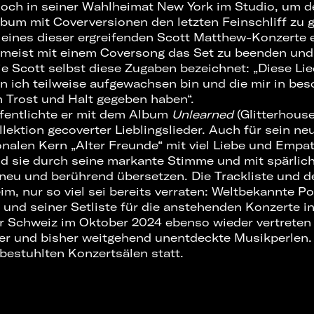
noch in seiner Wahlheimat New York im Studio, um
bum mit Coverversionen den letzten Feinschliff zu 
eines dieser ergreifenden Scott Matthew-Konzerte e
, meist mit einem Coversong das Set zu beenden und 
e Scott selbst diese Zugaben bezeichnet: „Diese Lie
n ich teilweise aufgewachsen bin und die mir in be
 Trost und Halt gegeben haben“.
̈ffentlichte er mit dem Album
Unlearned
(Glitterhous
ektion gecoverter Lieblingslieder. Auch für sein ne
nalen Kern „Alter Freunde“ mit viel Liebe und Empa
d sie durch seine markante Stimme und mit spärlic
neu und berührend übersetzen. Die Trackliste und d
im, nur so viel sei bereits verraten: Weltbekannte P
nd seiner Setliste für die anstehenden Konzerte i
er Schweiz im Oktober 2024 ebenso wieder vertreten 
er und bisher weitgehend unentdeckte Musikperlen.
 bestuhlten Konzertsälen statt.