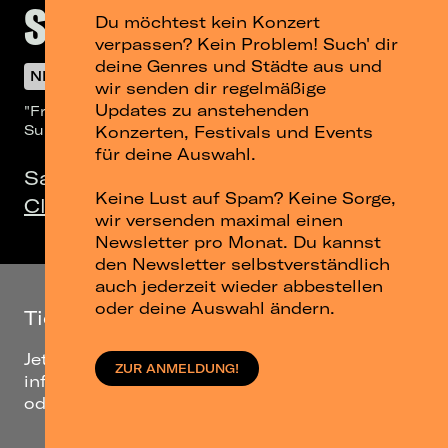
Schmyt
Du möchtest kein Konzert
verpassen? Kein Problem! Such' dir
deine Genres und Städte aus und
NICHT MEHR VERFÜGBAR
wir senden dir regelmäßige
Updates zu anstehenden
"Frühjahr" 2023
Support: Berq
Konzerten, Festivals und Events
für deine Auswahl.
Sa, 15.04.23
Keine Lust auf Spam? Keine Sorge,
Club Central, Erfurt
wir versenden maximal einen
Newsletter pro Monat. Du kannst
den Newsletter selbstverständlich
auch jederzeit wieder abbestellen
oder deine Auswahl ändern.
Ticketalarm
Jetzt anmelden und direkt per E-Mail
ZUR ANMELDUNG!
informiert werden, sobald es neue Tickets
oder Shows von Schmyt gibt!