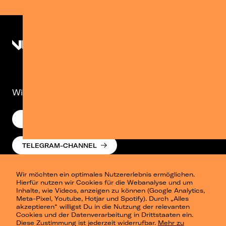
Wir lassen was hören. Versprochen.
NEWSLETTER
TELEGRAM-CHANNEL
Wir möchten ein optimales Nutzererlebnis ermöglichen.
Hierfür nutzen wir Cookies für die Webanalyse und um
Inhalte, wie Videos, anzeigen zu können (Google Analytics,
Meta-Pixel, Youtube, Hotjar und Spotify). Durch „Alles
akzeptieren“ willigst Du in die Nutzung der relevanten
Cookies und der Datenverarbeitung in Drittstaaten ein.
Presse
Diese Zustimmung ist jederzeit widerrufbar.
Mehr zu