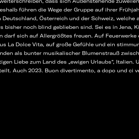
weiterschreiben, dass sich Außenstehende zuweilen
eshalb führen die Wege der Gruppe auf ihrer Frühja
in Deutschland, Österreich und der Schweiz, welche 
s bisher noch blind geblieben sind. Sei es in Jena, 
 darf sich auf Allergrößtes freuen. Auf Feuerwerke 
s La Dolce Vita, auf große Gefühle und ein stimm
unden als bunter musikalischer Blumenstrauß zwisc
htigen Liebe zum Land des „ewigen Urlaubs“, Italien.
eilt. Auch 2023. Buon divertimento, a dopo und ci 