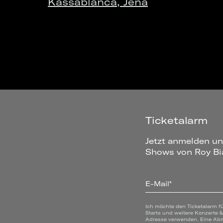
Kassablanca, Jena
Ticketalarm
Jetzt anmelden un
Shows von Roy Bia
E-Mail*
Ich möchte den Ticketalarm f
Starts und weitere Konzerte 
Adresse verwenden. Eine Abme