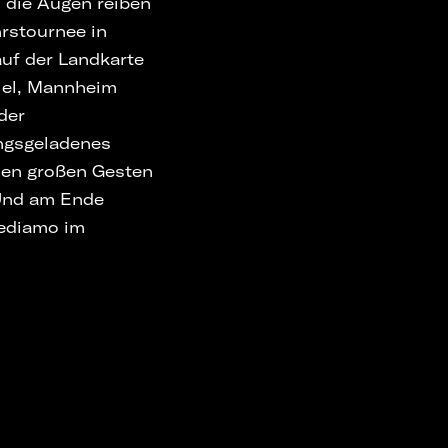
 die Augen reiben
hrstournee in
auf der Landkarte
Kiel, Mannheim
der
ungsgeladenes
hen großen Gesten
 Und am Ende
vediamo im