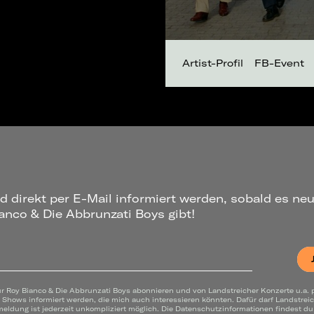
Artist-Profil
FB-Event
d direkt per E-Mail informiert werden, sobald es ne
nco & Die Abbrunzati Boys gibt!
ür Roy Bianco & Die Abbrunzati Boys abonnieren und von Landstreicher Konzerte u.a. 
& Shows informiert werden, die mich auch interessieren könnten. Dafür darf Landstrei
ldung ist jederzeit unkompliziert möglich. Die Datenschutzinformationen findest d