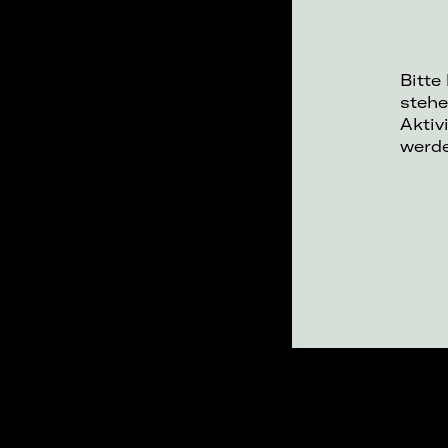
Bitte
stehe
Aktiv
werd