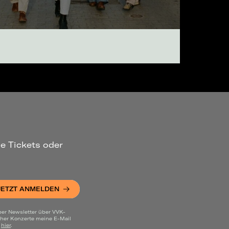
ue Tickets oder
JETZT ANMELDEN
per Newsletter über VVK-
cher Konzerte meine E-Mail
u
hier
.