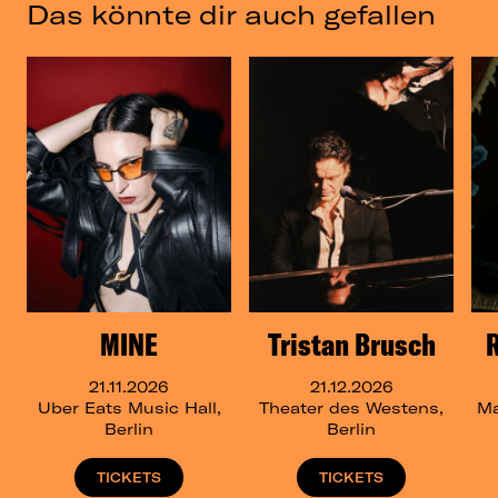
Das könnte dir auch gefallen
MINE
Tristan Brusch
21.11.2026
21.12.2026
Uber Eats Music Hall,
Theater des Westens,
Ma
Berlin
Berlin
TICKETS
TICKETS