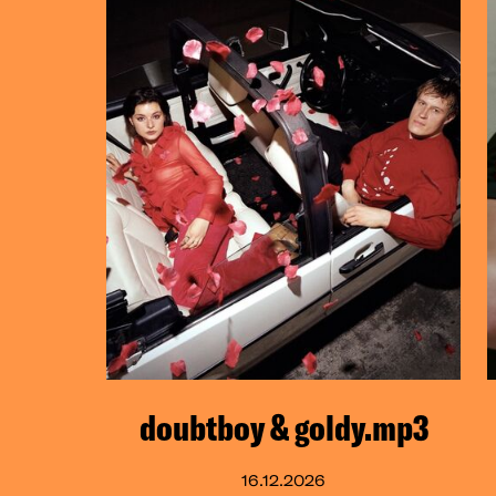
doubtboy & goldy.mp3
16.12.2026