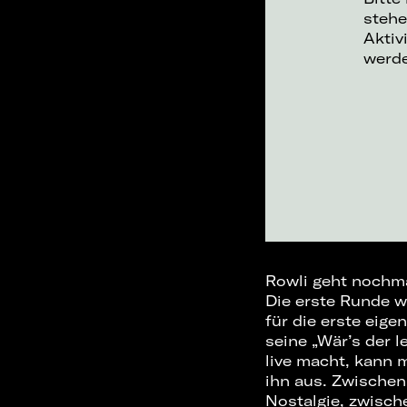
stehe
Aktiv
werd
Rowli geht nochmal
Die erste Runde w
für die erste eige
seine „Wär’s der l
live macht, kann 
ihn aus. Zwische
Nostalgie, zwisch