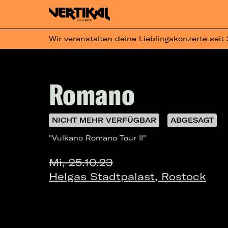
Wir veranstalten deine Lieblingskonzerte seit
Romano
NICHT MEHR VERFÜGBAR
ABGESAGT
"Vulkano Romano Tour II"
Mi, 25.10.23
Helgas Stadtpalast, Rostock