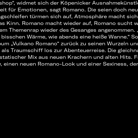
shop“, widmet sich der Köpenicker Ausnahmekünstle
Zeit für Emotionen, sagt Romano. Die seien doch neu
chleifen türmen sich auf, Atmosphäre macht sich b
as Kinn. Romano macht wieder auf, Romano sucht wi
 dem Themenrap wieder des Gesanges angenommen. „
n bisschen Wärme, wie abends eine heiße Wanne.“ So
bum „Vulkano Romano“ zurück zu seinen Wurzeln und
t als Traumschiff los zur Abenteuerreise. Die gleich
statischer Mix aus neuen Krachern und alten Hits. F
 einen neuen Romano-Look und einer Sexiness, der 