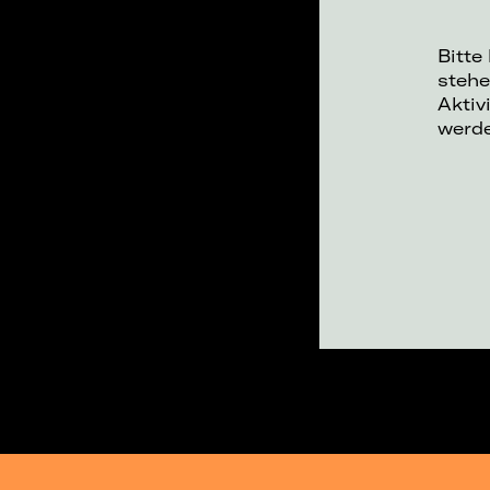
Bitte
stehe
Aktiv
werd