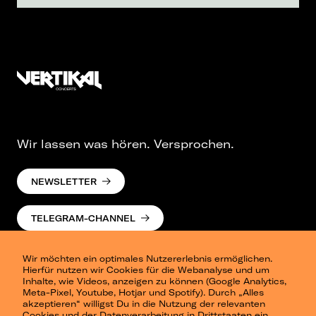
Wir lassen was hören. Versprochen.
NEWSLETTER
TELEGRAM-CHANNEL
Wir möchten ein optimales Nutzererlebnis ermöglichen.
Hierfür nutzen wir Cookies für die Webanalyse und um
Inhalte, wie Videos, anzeigen zu können (Google Analytics,
Meta-Pixel, Youtube, Hotjar und Spotify). Durch „Alles
akzeptieren“ willigst Du in die Nutzung der relevanten
Cookies und der Datenverarbeitung in Drittstaaten ein.