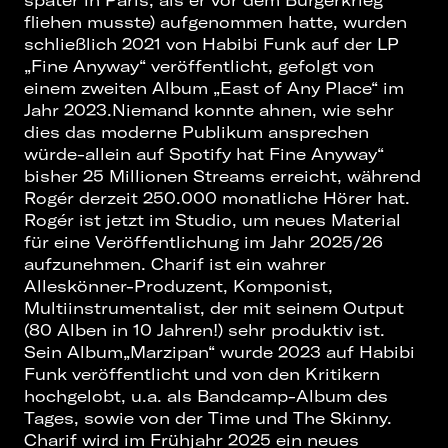
später in Paris, als er vor dem Bürgerkrieg
fliehen musste) aufgenommen hatte, wurden
schließlich 2021 von Habibi Funk auf der LP
„Fine Anyway“ veröffentlicht, gefolgt von
einem zweiten Album „East of Any Place“ im
Jahr 2023.Niemand konnte ahnen, wie sehr
dies das moderne Publikum ansprechen
würde-allein auf Spotify hat Fine Anyway“
bisher 25 Millionen Streams erreicht, während
Rogér derzeit 250.000 monatliche Hörer hat.
Rogér ist jetzt im Studio, um neues Material
für eine Veröffentlichung im Jahr 2025/26
aufzunehmen. Charif ist ein wahrer
Alleskönner-Produzent, Komponist,
Multiinstrumentalist, der mit seinem Output
(80 Alben in 10 Jahren!) sehr produktiv ist.
Sein Album„Marzipan“ wurde 2023 auf Habibi
Funk veröffentlicht und von den Kritikern
hochgelobt, u.a. als Bandcamp-Album des
Tages, sowie von der Time und The Skinny.
Charif wird im Frühjahr 2025 ein neues