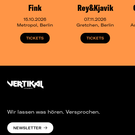
Fink
Rey&Kjavik
15.10.2026
07.11.2026
Metropol, Berlin
Gretchen, Berlin
Ad
TICKETS
TICKETS
Wir lassen was hören. Versprochen.
NEWSLETTER